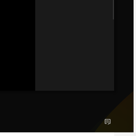
藝術
汽車
數智
5G
産業+
時尚
天氣
才藝
網展
央央好物