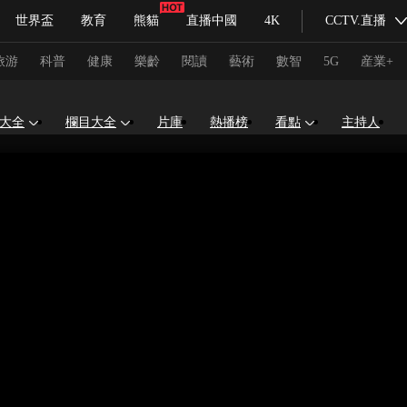
世界盃
教育
熊貓
直播中國
4K
CCTV.直播
式妙語
主持人
下載央視影音
熱解讀
天天學習
旅游
科普
健康
樂齡
閱讀
藝術
數智
5G
産業+
大全
欄目大全
片庫
熱播榜
看點
主持人
紀錄片網
國家大劇院
大型活動
科技
法治
文娛
人物
公益
圖片
習式妙語
央視快評
央視網評
光華銳評
鋒面
頻道
VR/AR
4K專區
全景新聞
請入列
人生第一次
人生第二次
冬奧會
CBA
NBA
中超
國足
國際足球
網球
綜
體育江湖
文化體育
冰雪道路
足球道路