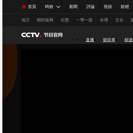
首頁
時政
新聞
評論
視頻
財經
人民領袖習近平
直播
海外頻道
片庫
iPanda
欄目大全
聯播+
English
中國領導人
節目單
Монгол
聽音
央視快評
微視頻
習
地方
鄉村振興
生態
一帶一路
央博
文化
直播
節目單
頻道
總台春晚
網絡春晚
共産黨員網
秧紀錄
新聞
國內
國際
評論
經濟
軍事
人民領袖習近平
聯播+
熱解讀
天天學習
視頻
小央視頻
小央直播
直播中國
熊貓
現場
前線
比劃
快看
藍海中國
新兵
體育
直播
競猜
2026年世界盃
2026年
VIP會員
CCTV奧林匹克頻道
生活體育大會