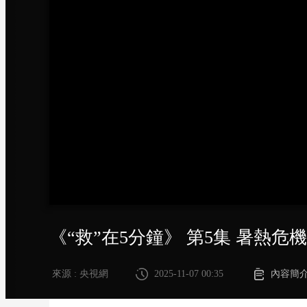
財經
教育
鄉村振興
生態環境
一帶一路
大國智造
大國展會
大國保險
雲頂對話
CCTV.節目官網
直播
節目單
欄目
片庫
《“救”在5分鐘》 第5集 暑熱危機
來源 : 央視網
2025-11-07 00:35
內容簡