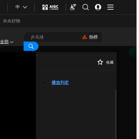
中
央央好物
熱榜
全部
收藏
正在播放
播放列表
合體育
亞冬會