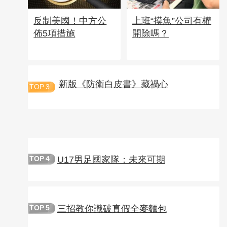
反制美國！中方公
上班“摸魚”公司有權
佈5項措施
開除嗎？
新版《防衛白皮書》藏禍心
TOP
3
U17男足國家隊：未來可期
TOP
4
三招教你識破真假全麥麵包
TOP
5