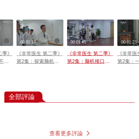
00:01:17
00:01:45
00:01:23
二季》
《非常医生 第二季》
《非常医生 第二季》
《非常医
不辞
第2集：探索脑机接
第2集：脑机接口技
第2集：
为包虫
口领域 赵国光和他的
术让脊髓损伤患者重
致手腿失
团队一直在路上
新站了起来
成为宣宣
全部評論
查看更多評論