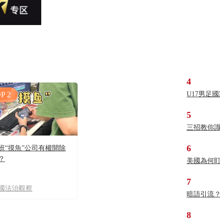
4
P 2
U17男足
5
三招教你
6
班“摸魚”公司有權開除
？
美國為何
7
國法治觀察
暗語引流
8