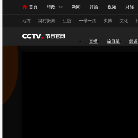
首頁
時政
新聞
評論
視頻
財經
人民領袖習近平
直播
海外頻道
片庫
iPanda
欄目大全
聯播+
English
中國領導人
節目單
Монгол
聽音
央視快評
微視頻
習
地方
鄉村振興
生態
一帶一路
央博
文化
直播
節目單
頻道
總台春晚
網絡春晚
共産黨員網
秧紀錄
新聞
國內
國際
評論
經濟
軍事
人民領袖習近平
聯播+
熱解讀
天天學習
視頻
小央視頻
小央直播
直播中國
熊貓
現場
前線
比劃
快看
藍海中國
新兵
體育
直播
競猜
2026年世界盃
2026年
VIP會員
CCTV奧林匹克頻道
生活體育大會