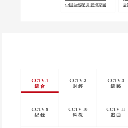
中国自然秘境 碧海家园
居
守望蔚蓝
的
CCTV-1
CCTV-2
CCTV-3
綜 合
財 經
綜 藝
CCTV-9
CCTV-10
CCTV-11
紀 錄
科 教
戲 曲