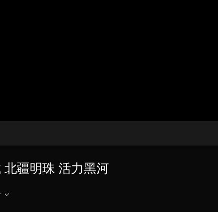
央博
非遺
文化
旅游
科普
健康
樂齡
閱讀
雲起
超級工廠
智敬中國
全民健康
顏選攻略
海洋
收視榜
總台企業白名單
之城 北疆明珠 活力黑河
介