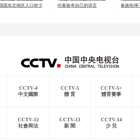
我国东北地区人口较少
伦春族有自己的语言
春族给绳
民族之一
么？
CCTV-4
CCTV-5
CCTV-5+
中文國際
體 育
體育賽事
CCTV-12
CCTV-13
CCTV-14
社會與法
新 聞
少 兒