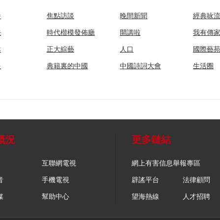
播
焦點訪談
晚間新聞
經典咏
法
時代楷模發佈廳
開講啦
我有傳
然
正大綜藝
人口
國際藝
眼
典籍裏的中國
中國詩詞大會
生活圈
概況
更多鏈結
互聯網電視
網上有害信息舉報專區
音
手機電視
辟謠平台
法律顧問
媒
幫助中心
望海熱線
人才招聘