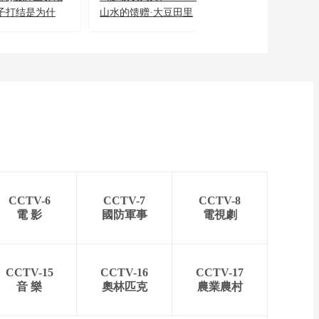
子打结是为什
山水的馈赠·大豆田里
龙江省级非物质
的“擀虫”高手
代表性项目——
斜仁柱
CCTV-6
CCTV-7
CCTV-8
電 影
國防軍事
電視劇
CCTV-15
CCTV-16
CCTV-17
音 樂
奧林匹克
農業農村