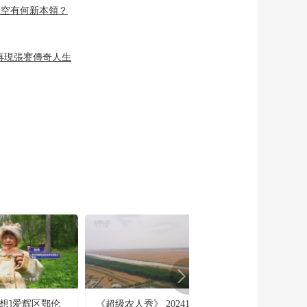
”上空有何新本領？
再現張謇傳奇人生
猜想]爱辉区鄂伦
《超级农人秀》 20241008
[非遗里的中国第