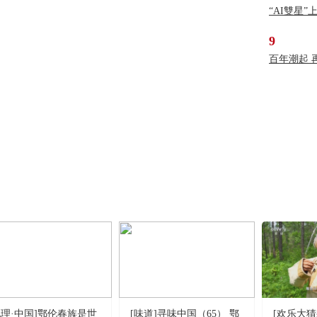
“AI雙星
9
百年潮起 
地理·中国]鄂伦春族是世
[味道]寻味中国（65） 鄂
[欢乐大