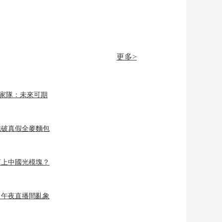
更多>
國家隊：未來可期
識破真假全麥麵包
盯上中國光模塊？
？午夜直播間亂象