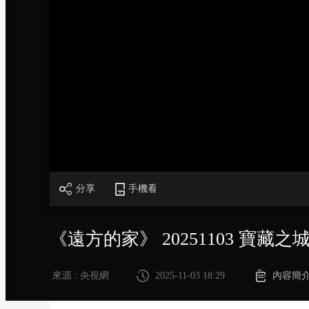
財經
教育
鄉村振興
生態環境
一帶一路
大國智造
大國展會
大國保險
雲頂對話
CCTV.節目官網
直播
節目單
欄目
片庫
分享
手機看
《遠方的家》 20251103 寶藏
來源 : 央視網
2025-11-03 18:29
內容簡