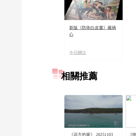
新版《防衛白皮書》藏禍
心
今日關注
相關推薦
《远方的家》 20251103
[