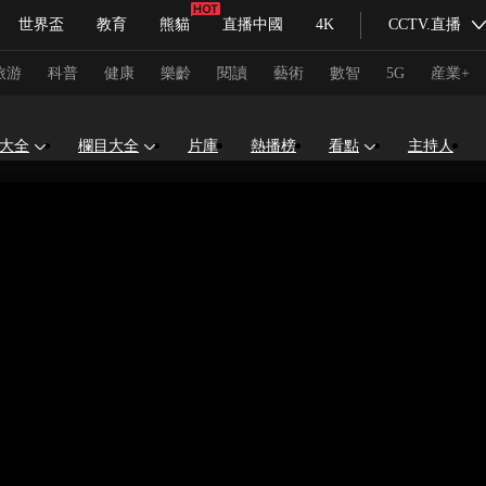
世界盃
教育
熊貓
直播中國
4K
CCTV.直播
式妙語
主持人
下載央視影音
熱解讀
天天學習
旅游
科普
健康
樂齡
閱讀
藝術
數智
5G
産業+
大全
欄目大全
片庫
熱播榜
看點
主持人
紀錄片網
國家大劇院
大型活動
科技
法治
文娛
人物
公益
圖片
習式妙語
央視快評
央視網評
光華銳評
鋒面
頻道
VR/AR
4K專區
全景新聞
請入列
人生第一次
人生第二次
冬奧會
CBA
NBA
中超
國足
國際足球
網球
綜
體育江湖
文化體育
冰雪道路
足球道路