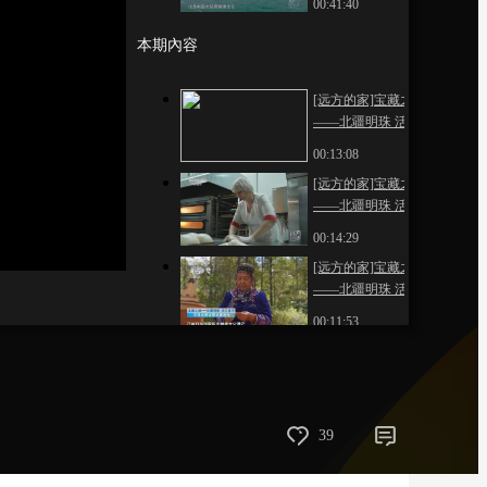
00:41:40
藝術
汽車
數智
5G
産業+
本期內容
時尚
天氣
才藝
網展
央央好物
[远方的家]宝藏之城
——北疆明珠 活力黑
河 早市“烟火气”遇
00:13:08
上“国际范儿”
[远方的家]宝藏之城
——北疆明珠 活力黑
河 物产丰饶 中国大豆
00:14:29
之乡
[远方的家]宝藏之城
——北疆明珠 活力黑
河 沉浸式探访鄂伦春
00:11:53
族乡
39