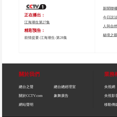
新聞聯
正在播出：
今日説
江海潮生第27集
人與自
精彩预告：
秘境之
前情提要-江海潮生-第28集
關於我們
業務
總台之聲
總台總經理室
央視網
關於CCTV.com
象舞廣告
央視影
網站聲明
移動傳