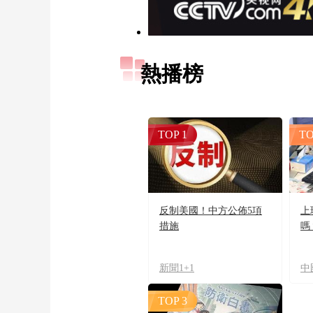
熱播榜
TOP 1
TO
反制美國！中方公佈5項
上
措施
嗎
新聞1+1
中
TOP 3