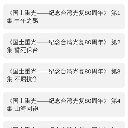
《国土重光——纪念台湾光复80周年》 第1
集 甲午之殇
《国土重光——纪念台湾光复80周年》 第2
集 誓死保台
《国土重光——纪念台湾光复80周年》 第3
集 不屈抗争
《国土重光——纪念台湾光复80周年》 第4
集 山海同袍