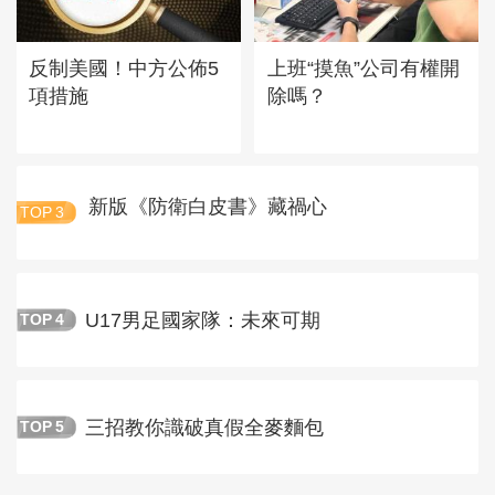
反制美國！中方公佈5
上班“摸魚”公司有權開
項措施
除嗎？
新版《防衛白皮書》藏禍心
TOP
3
U17男足國家隊：未來可期
TOP
4
三招教你識破真假全麥麵包
TOP
5