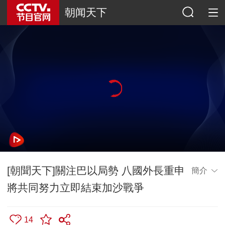
朝闻天下
[朝聞天下]關注巴以局勢 八國外長重申
簡介
將共同努力立即結束加沙戰爭
14