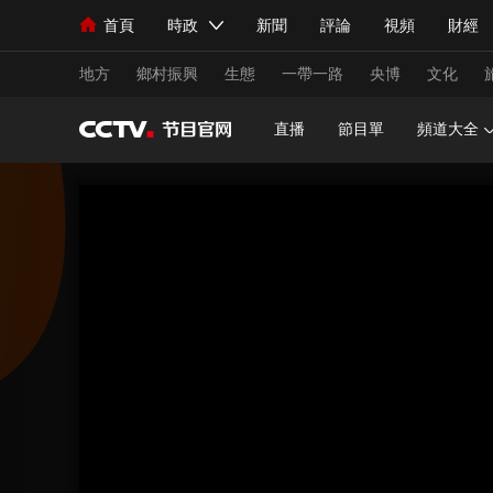
首頁
時政
新聞
評論
視頻
財經
人民領袖習近平
直播
海外頻道
片庫
iPanda
欄目大全
聯播+
English
中國領導人
節目單
Монгол
聽音
央視快評
微視頻
習
地方
鄉村振興
生態
一帶一路
央博
文化
直播
節目單
頻道大全
總台春晚
網絡春晚
共産黨員網
秧紀錄
新聞
國內
國際
評論
經濟
軍事
人民領袖習近平
聯播+
熱解讀
天天學習
視頻
小央視頻
小央直播
直播中國
熊貓
現場
前線
比劃
快看
藍海中國
新兵
體育
直播
競猜
2026年世界盃
2026
VIP會員
CCTV奧林匹克頻道
生活體育大會