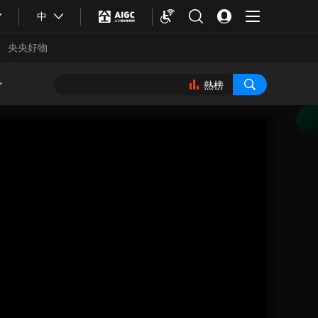
中
央央好物
熱榜
合體育
亞冬會