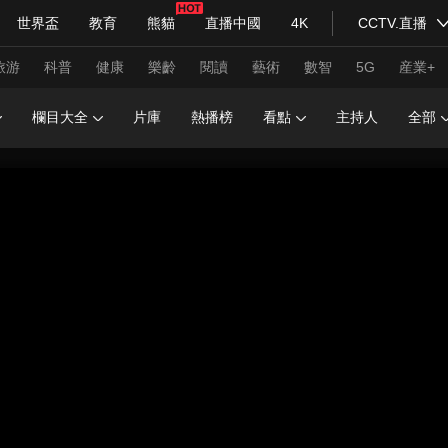
世界盃
教育
熊貓
直播中國
4K
CCTV.直播
式妙語
主持人
下載央視影音
熱解讀
天天學習
旅游
科普
健康
樂齡
閱讀
藝術
數智
5G
産業+
欄目大全
片庫
熱播榜
看點
主持人
全部
紀錄片網
國家大劇院
大型活動
科技
法治
文娛
人物
公益
圖片
習式妙語
央視快評
央視網評
光華銳評
鋒面
頻道
VR/AR
4K專區
全景新聞
請入列
人生第一次
人生第二次
年冬奧會
CBA
NBA
中超
國足
國際足球
網球
綜
體育江湖
文化體育
冰雪道路
足球道路