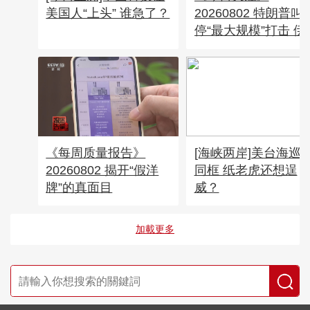
美国人“上头” 谁急了？
20260802 特朗普叫
停“最大规模”打击 伊
称摧毁美军F-35战机
《每周质量报告》
[海峡两岸]美台海巡
20260802 揭开“假洋
同框 纸老虎还想逞
牌”的真面目
威？
加載更多