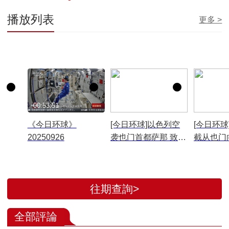
播放列表
更多 >
00:53:51
00:01:19
00:00:16
《今日环球》
[今日环球]以色列空
[今日环球
20250926
袭也门首都萨那 致8
截从也门
死142伤
射的导弹
往期查詢>
全部評論