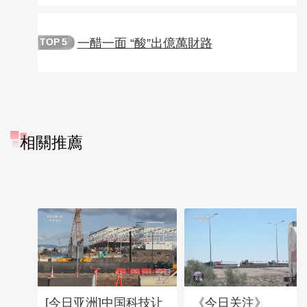
一醋一面 “酸”出億萬財路
TOP
5
相關推薦
[今日亚洲]中国科技让
《今日关注》