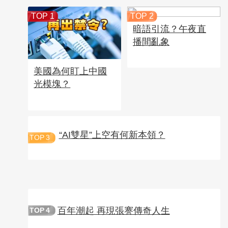
TOP 1
TOP 2
暗語引流？午夜直
播間亂象
美國為何盯上中國
光模塊？
“AI雙星”上空有何新本領？
TOP
3
百年潮起 再現張謇傳奇人生
TOP
4