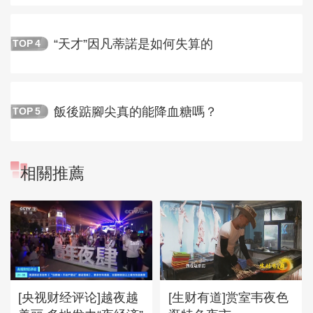
“天才”因凡蒂諾是如何失算的
TOP
4
飯後踮腳尖真的能降血糖嗎？
TOP
5
相關推薦
[央视财经评论]越夜越
[生财有道]赏室韦夜色