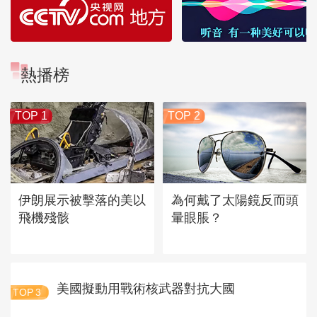
熱播榜
TOP 1
TOP 2
伊朗展示被擊落的美以
為何戴了太陽鏡反而頭
飛機殘骸
暈眼脹？
美國擬動用戰術核武器對抗大國
TOP
3