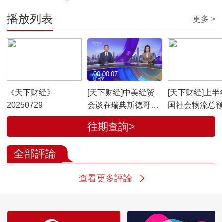
播放列表
更多 >
00:55:07
00:00:07
00:01:30
《天下财经》
[天下财经]中美经贸
[天下财经]上半
20250729
会谈在瑞典斯德哥尔
国社会物流总
摩开始举行
171.3万亿元 
往期查詢>
长5.6%
全部評論
查看更多評論