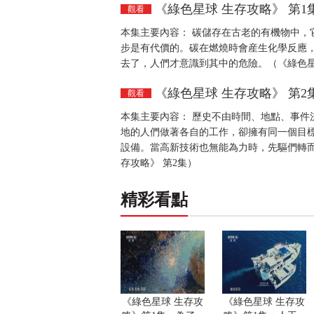
《綠色星球 生存攻略》 第1
觀看
本集主要內容： 碳儲存在古老的有機物中，
步是有代價的。碳在燃燒時會産生化學反應
去了，人們才意識到其中的危險。（《綠色星
《綠色星球 生存攻略》 第2
觀看
本集主要內容： 歷史不由時間、地點、事件
地的人們做著各自的工作，卻擁有同一個目
設備。當高新技術也無能為力時，先驅們轉而
存攻略》 第2集）
精彩看點
《綠色星球 生存攻
《綠色星球 生存攻