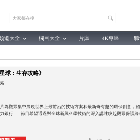
頻道大全
欄目大全
片庫
4K專區
聽
育
電影
國防軍事
電視劇
紀錄
科教
戲曲
社會與法
少
星球：生存攻略》
索
片為觀眾集中展現世界上最前沿的技術方案和最新奇有趣的環保創意，如
力銀行......節目希望通過對全球新興科學技術的深入講述喚起觀眾保護