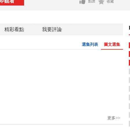
即觀看
點讚
收藏
精彩看點
我要評論
選集列表
圖文選集
更多>>