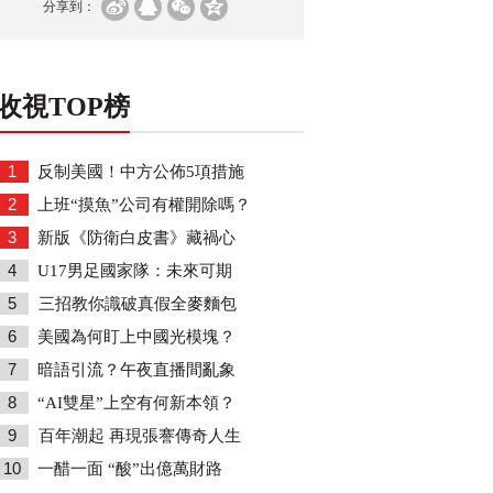
分享到：
收視TOP榜
1
反制美國！中方公佈5項措施
2
上班“摸魚”公司有權開除嗎？
3
新版《防衛白皮書》藏禍心
4
U17男足國家隊：未來可期
5
三招教你識破真假全麥麵包
6
美國為何盯上中國光模塊？
7
暗語引流？午夜直播間亂象
8
“AI雙星”上空有何新本領？
9
百年潮起 再現張謇傳奇人生
10
一醋一面 “酸”出億萬財路