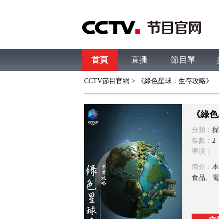
首頁
直播
節目單
CCTV節目官網
> 《綠色星球：生存攻略》
綜合
新聞
財經
綜藝
中文國際
體
《綠色
分類：
探
集數：
2
導演：
簡介：
本
食品、電