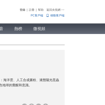
登錄
|
註冊
|
幫助
返回央視網
>>
PC客戶端
移動客戶端
音
熱榜
微視頻
兒
音樂
體育賽事
農業農村
：海洋雲、人工合成澱粉、液態陽光昆蟲
綠色地球的覺醒和意識。