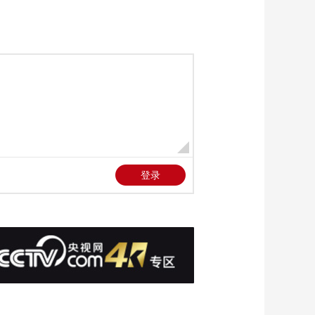
波开幕 采购商现场寻
00:02:03
商机
[正点财经]中国—中东
欧博览会 我国持续扩
大中东欧农食产品进
00:01:53
口准入
[正点财经]全国首列粮
食多式联运“一单制”班
列开行
00:01:01
[正点财经]河北赞皇：
樱桃挂满枝 文旅融合
促增收
00:01:13
[正点财经]湖南郴州：
男子分心驾驶追尾前
方货车
00:00:44
[正点财经]浙江慈溪：
男子被卷入半挂车车
底 多方紧急营救
00:00:50
[正点财经]广西：海警