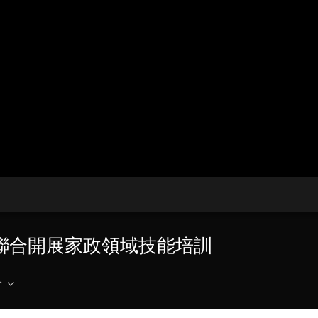
央博
非遺
文化
旅游
科普
健康
樂齡
閱讀
雲起
超級工廠
智敬中國
全民健康
顏選攻略
海洋
熱播榜
總台企業白名單
門聯合開展家政領域技能培訓
介