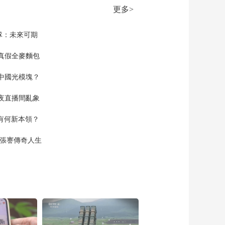
三天内两次救助遇险
更多>
渔船
00:01:00
[正点财经]山东济南：
隊：未來可期
老人公交车上中暑晕
倒 众人合力救助
真假全麥麵包
00:01:29
[正点财经]上海：高空
中國光模塊？
抛下金属管 女子被采
取刑事强制措施
00:01:14
夜直播間亂象
[正点财经]山西和顺：
红外相机拍到华北豹
空有何新本領？
野外活动画面
00:01:12
現張謇傳奇人生
[正点财经]山西：华北
豹穿越人类活动区“搬
家”
00:01:43
[正点财经]黑龙江：东
北虎和非洲狮宝宝扎
堆出生
00:01:01
[正点财经]四川成都：