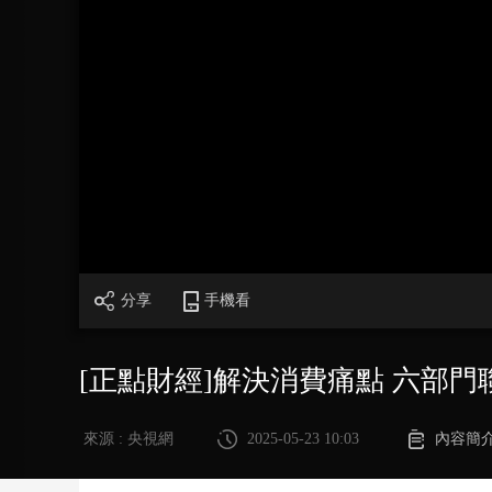
財經
教育
鄉村振興
生態環境
一帶一路
大國智造
大國展會
大國保險
雲頂對話
CCTV.節目官網
直播
節目單
欄目
片庫
分享
手機看
[正點財經]解決消費痛點 六部
來源 : 央視網
2025-05-23 10:03
內容簡