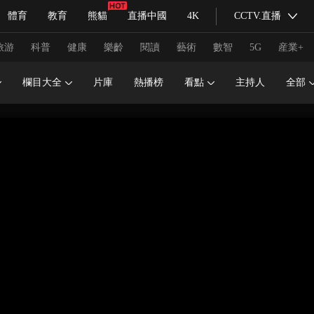
體育
教育
熊貓
直播中國
4K
CCTV.直播
式妙語
主持人
下載央視影音
熱解讀
天天學習
旅游
科普
健康
樂齡
閱讀
藝術
數智
5G
産業+
欄目大全
片庫
熱播榜
看點
主持人
全部
紀錄片網
國家大劇院
大型活動
科技
法治
文娛
人物
公益
圖片
習式妙語
央視快評
央視網評
光華銳評
鋒面
頻道
VR/AR
4K專區
全景新聞
請入列
人生第一次
人生第二次
冬奧會
CBA
NBA
中超
國足
國際足球
網球
綜
體育江湖
文化體育
冰雪道路
足球道路