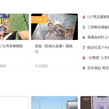
4
U17男足國家
TOP 3
5
三招教你識破
6
美國為何盯上
魚”公司有權開除
新版《防衛白皮書》藏禍
7
暗語引流？午
心
8
“AI雙星”上
觀察
今日關注
9
百年潮起 再