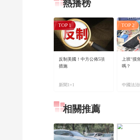
熱播榜
TOP 1
TOP 2
反制美國！中方公佈5項
上班“摸
措施
嗎？
新聞1+1
中國法治
相關推薦