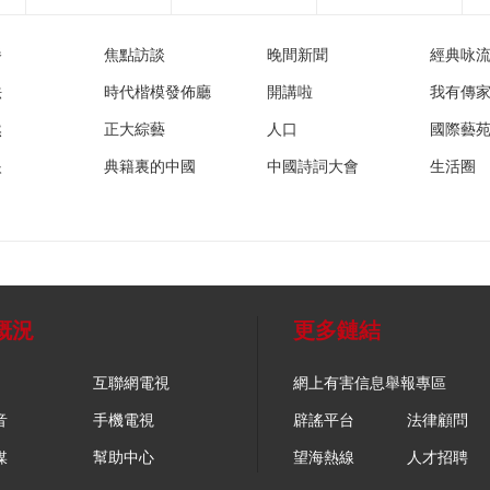
播
焦點訪談
晚間新聞
經典咏
法
時代楷模發佈廳
開講啦
我有傳
然
正大綜藝
人口
國際藝
眼
典籍裏的中國
中國詩詞大會
生活圈
概況
更多鏈結
互聯網電視
網上有害信息舉報專區
音
手機電視
辟謠平台
法律顧問
媒
幫助中心
望海熱線
人才招聘