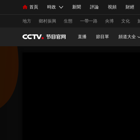
首頁
時政
新聞
評論
視頻
財經
人民領袖習近平
直播
海外頻道
片庫
iPanda
欄目大全
聯播+
English
中國領導人
節目單
Монгол
聽音
央視快評
微視頻
習
地方
鄉村振興
生態
一帶一路
央博
文化
直播
節目單
頻道大全
總台春晚
網絡春晚
共産黨員網
秧紀錄
新聞
國內
國際
評論
經濟
軍事
人民領袖習近平
聯播+
熱解讀
天天學習
視頻
小央視頻
小央直播
直播中國
熊貓
現場
前線
比劃
快看
藍海中國
新兵
體育
直播
競猜
2026年世界盃
2026年
VIP會員
CCTV奧林匹克頻道
生活體育大會