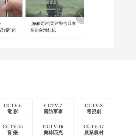
野生大熊猫雪地秀“滚
滚”绝技
00:00:44
[正点财经]广西百色：
》
[海峡两岸]两岸警告日本
[新闻1+1]面对美方无
德保矮马新添26匹小
“假洋牌”的
别碰台海红线
压，中方的五项反制！
马驹
00:01:01
[正点财经]内蒙古呼伦
贝尔：383万头只幼畜
降生
00:00:43
[正点财经]江苏：二季
度长江江苏段江豚种
群调查结果出炉 8天共
00:00:23
观测记录到长江江豚
45群次
CCTV-6
CCTV-7
CCTV-8
電 影
國防軍事
電視劇
CCTV-15
CCTV-16
CCTV-17
音 樂
奧林匹克
農業農村