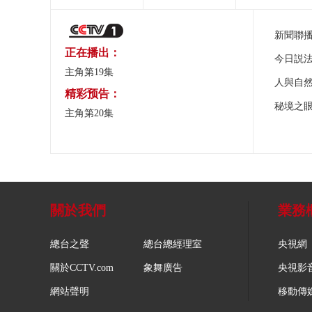
新聞聯
正在播出：
今日説
主角第19集
人與自
精彩预告：
秘境之
主角第20集
關於我們
業務
總台之聲
總台總經理室
央視網
關於CCTV.com
象舞廣告
央視影
網站聲明
移動傳