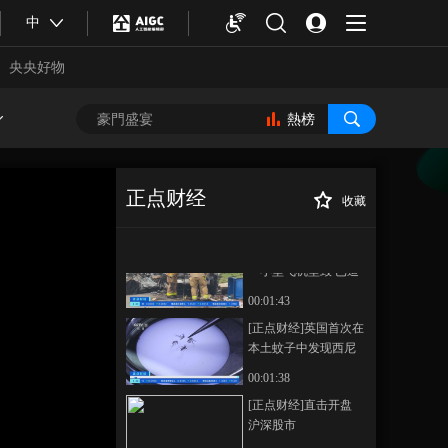
[正点财经]美国政府取
中
消哈佛大学招收国际
学生资质
央央好物
00:02:06
[正点财经]普京：俄罗
斯将在俄乌边境设立
熱榜
安全缓冲区
00:00:58
[正点财经]停业近两个
月 加沙地带一面饼厂
正点财经
收藏
恢复生产
00:01:54
[正点财经]解决消
正在播放
费痛点 六部门联合开展家政领
[正点财经]美国加州：
域技能培训
一小型飞机坠毁 已造
成至少2死8伤
00:01:43
[正点财经]英国首次在
本土蚊子中发现西尼
罗病毒
00:01:38
合體育
亞冬會
[正点财经]直击开盘
沪深股市