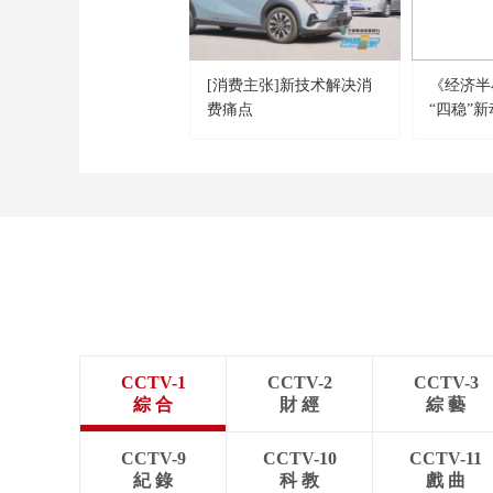
[消费主张]新技术解决消
《经济半小
费痛点
“四稳”
稳就业
CCTV-1
CCTV-2
CCTV-3
綜 合
財 經
綜 藝
CCTV-9
CCTV-10
CCTV-11
紀 錄
科 教
戲 曲