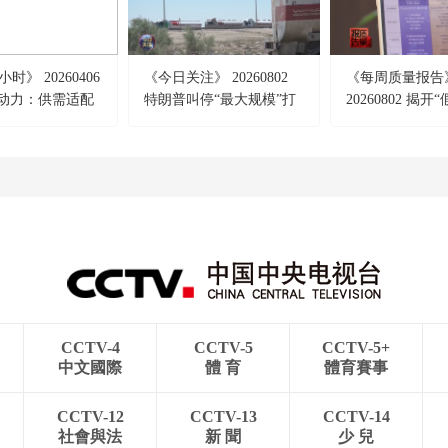
时》 20260406
《今日关注》 20260802
《每周质量报告
新动力：供需适配
特朗普叫停“最大规模”打
20260802 揭开
击 伊朗称摧毁美军F-35战
真面目
机
CCTV-4
CCTV-5
CCTV-5+
中文國際
體 育
體育賽事
CCTV-12
CCTV-13
CCTV-14
社會與法
新 聞
少 兒