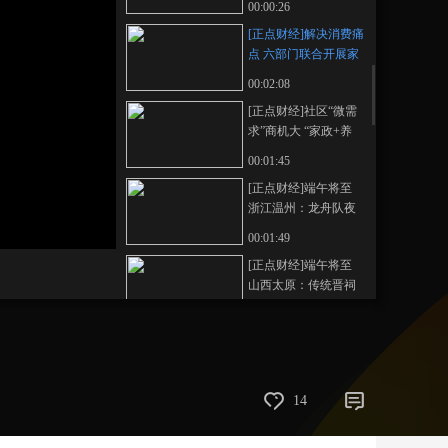
00:00:26
藝術
汽車
數智
5G
産業+
[正点财经]解决消费痛
点 六部门联合开展家
時尚
天氣
才藝
網展
央央好物
政领域技能培训
00:02:08
[正点财经]社区“微需
求”商机大 “家政+养
老”新尝试
00:01:45
[正点财经]端午将至
浙江温州：龙舟队夜
训 备赛氛围浓
00:01:49
[正点财经]端午将至
山西太原：传统晋祠
米粽赶制忙
00:01:17
[正点财经]端午将至
贵州务川：7万余亩高
原艾草开始收割
00:01:17
14
[正点财经]中国—中东
欧博览会 博览会在宁