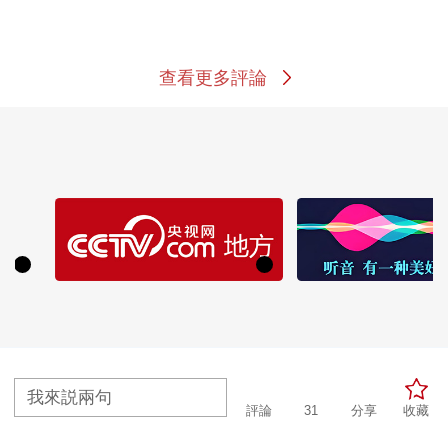
查看更多評論
熱播榜
我來説兩句
評論
31
分享
收藏