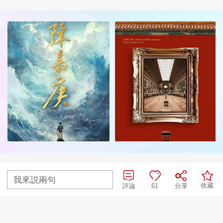
我來説兩句
收藏
評論
61
分享
央視網首頁
|
央視節目官網首頁