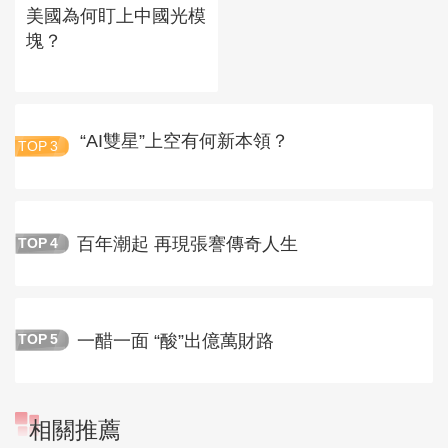
美國為何盯上中國光模
塊？
“AI雙星”上空有何新本領？
TOP
3
百年潮起 再現張謇傳奇人生
TOP
4
一醋一面 “酸”出億萬財路
TOP
5
相關推薦