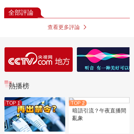
找水是每一个哈尼家
构？
独特的水量分
庭的大事
全部評論
查看更多評論
熱播榜
TOP 1
TOP 2
暗語引流？午夜直播間
亂象