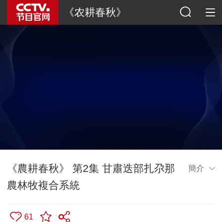
《农耕春秋》
《農耕春秋》 第2集 甘肅迭部扎尕那
簡介
農林牧複合系統
61