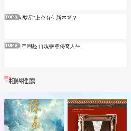
“AI雙星”上空有何新本領？
TOP
8
百年潮起 再現張謇傳奇人生
TOP
9
相關推薦