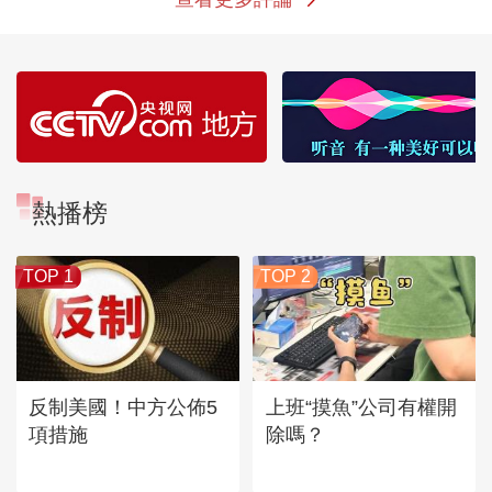
熱播榜
TOP 1
TOP 2
反制美國！中方公佈5
上班“摸魚”公司有權開
項措施
除嗎？