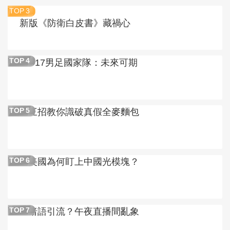
TOP
3
新版《防衛白皮書》藏禍心
U17男足國家隊：未來可期
TOP
4
三招教你識破真假全麥麵包
TOP
5
美國為何盯上中國光模塊？
TOP
6
暗語引流？午夜直播間亂象
TOP
7