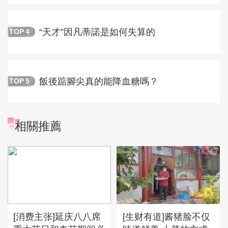
“天才”因凡蒂諾是如何失算的
TOP
4
飯後踮腳尖真的能降血糖嗎？
TOP
5
相關推薦
[消费主张]延庆八八席
[生财有道]酱猪脸不仅