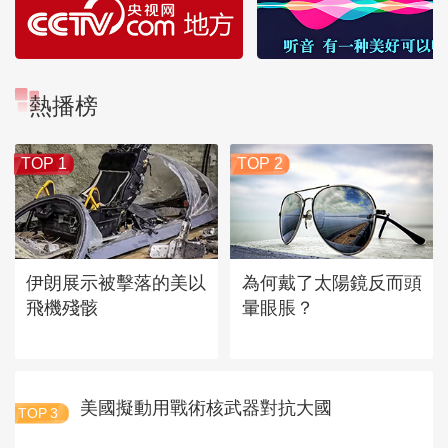
熱播榜
TOP 1
TOP 2
伊朗展示被擊落的美以
為何戴了太陽鏡反而頭
飛機殘骸
暈眼脹？
美國擬動用戰術核武器對抗大國
TOP
3