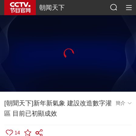
朝闻天下
[朝聞天下]新年新氣象 建設改造數字灌
簡介
區 目前已初顯成效
14