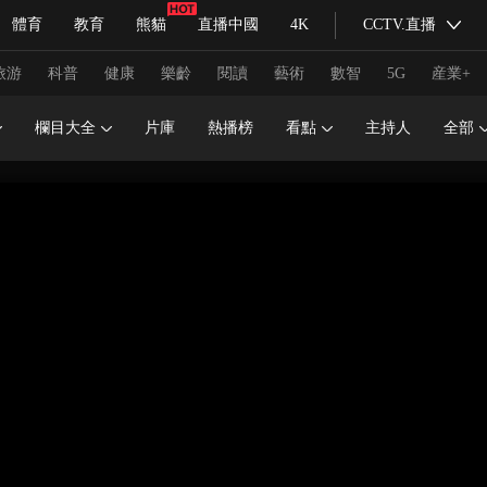
體育
教育
熊貓
直播中國
4K
CCTV.直播
式妙語
主持人
下載央視影音
熱解讀
天天學習
旅游
科普
健康
樂齡
閱讀
藝術
數智
5G
産業+
欄目大全
片庫
熱播榜
看點
主持人
全部
紀錄片網
國家大劇院
大型活動
科技
法治
文娛
人物
公益
圖片
習式妙語
央視快評
央視網評
光華銳評
鋒面
頻道
VR/AR
4K專區
全景新聞
請入列
人生第一次
人生第二次
冬奧會
CBA
NBA
中超
國足
國際足球
網球
綜
體育江湖
文化體育
冰雪道路
足球道路