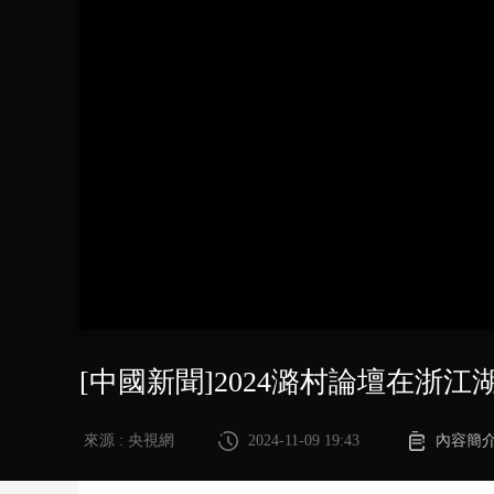
財經
教育
鄉村振興
生態環境
一帶一路
大國智造
大國展會
大國保險
雲頂對話
CCTV.節目官網
直播
節目單
欄目
片庫
[中國新聞]2024潞村論壇在浙江
來源 : 央視網
2024-11-09 19:43
內容簡