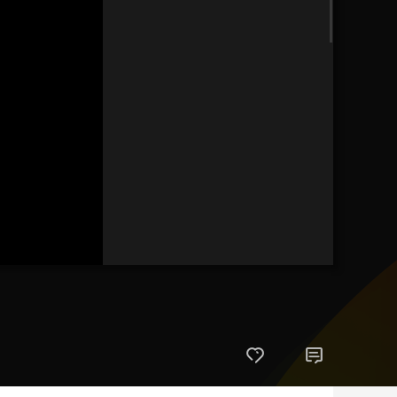
藝術
汽車
數智
5G
産業+
時尚
天氣
才藝
網展
央央好物