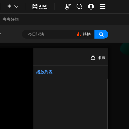
中
央央好物
熱榜
收藏
正在播放
播放列表
合體育
亞冬會