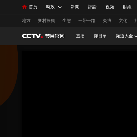
首頁
時政
新聞
評論
視頻
財經
人民領袖習近平
直播
海外頻道
片庫
iPanda
欄目大全
聯播+
English
中國領導人
節目單
Монгол
聽音
央視快評
微視頻
習
地方
鄉村振興
生態
一帶一路
央博
文化
直播
節目單
頻道大全
總台春晚
網絡春晚
共産黨員網
秧紀錄
新聞
國內
國際
評論
經濟
軍事
人民領袖習近平
聯播+
熱解讀
天天學習
視頻
小央視頻
小央直播
直播中國
熊貓
現場
前線
比劃
快看
藍海中國
新兵
體育
直播
競猜
2026年世界盃
2026年
VIP會員
CCTV奧林匹克頻道
生活體育大會