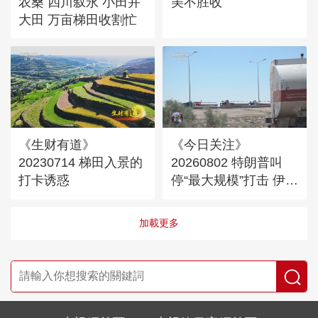
农桑 四川叙永 小田并
美不胜收
大田 万亩梯田收割忙
《生财有道》
《今日关注》
20230714 梯田入景的
20260802 特朗普叫
打卡诱惑
停“最大规模”打击 伊朗
称摧毁美军F-35战机
加載更多