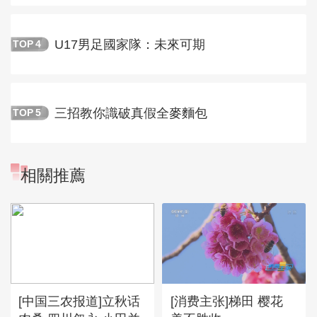
U17男足國家隊：未來可期
TOP
4
三招教你識破真假全麥麵包
TOP
5
相關推薦
[中国三农报道]立秋话
[消费主张]梯田 樱花