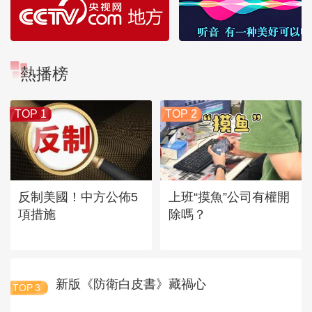
熱播榜
TOP 1
TOP 2
反制美國！中方公佈5
上班“摸魚”公司有權開
項措施
除嗎？
新版《防衛白皮書》藏禍心
TOP
3