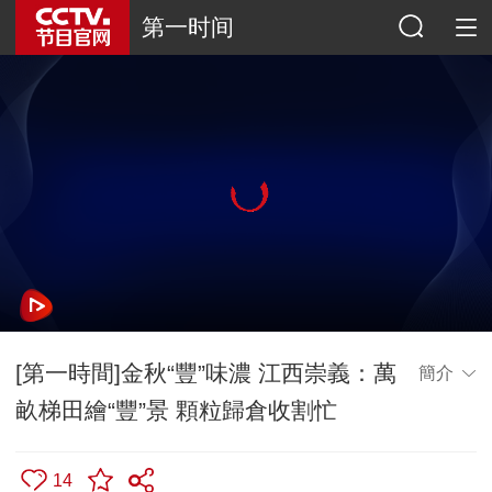
第一时间
[第一時間]金秋“豐”味濃 江西崇義：萬
簡介
畝梯田繪“豐”景 顆粒歸倉收割忙
14