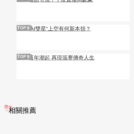
“AI雙星”上空有何新本領？
TOP
8
百年潮起 再現張謇傳奇人生
TOP
9
相關推薦