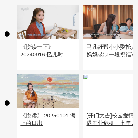
《悦读一下》
马凡舒帮小小委托人
20240916 忆儿时
妈妈录制一段祝福语
《悦读》 20250101 海
[开门大吉]校园爱情
上的日出
遇毕业危机、七年之