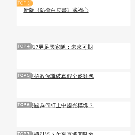
TOP
3
新版《防衛白皮書》藏禍心
U17男足國家隊：未來可期
TOP
4
三招教你識破真假全麥麵包
TOP
5
美國為何盯上中國光模塊？
TOP
6
暗語引流？午夜直播間亂象
TOP
7