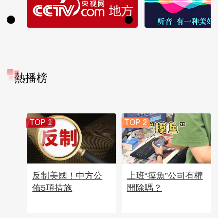
熱播榜
TOP 1
TOP 2
反制美國！中方公
上班“摸魚”公司有權
佈5項措施
開除嗎？