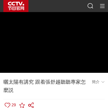
曬太陽有講究 跟着張舒越聽聽專家怎
簡介
麼説
29