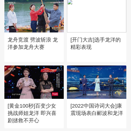
龙舟竞渡 劈波斩浪 龙
[开门大吉]选手龙洋的
洋参加龙舟大赛
精彩表现
[黄金100秒]百变少女
[2022中国诗词大会]康
挑战师姐龙洋 即兴喜
震现场表白郦波和龙洋
剧拯救不开心