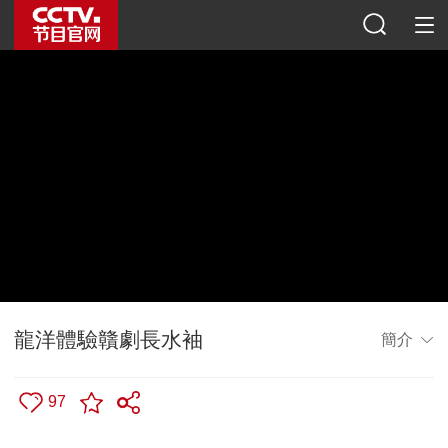
龍洋體驗贛劇長水袖
簡介
97