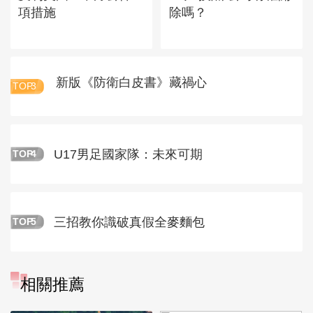
項措施
除嗎？
新版《防衛白皮書》藏禍心
TOP
3
U17男足國家隊：未來可期
TOP
4
三招教你識破真假全麥麵包
TOP
5
相關推薦