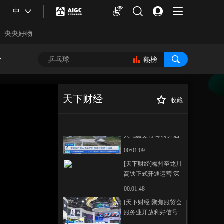
[天下财经]中秋假期开
中
启 福建霞浦：“千
鲜”美食点亮夜经济
央央好物
00:01:02
[天下财经]中秋假期开
启 重庆永川：动物尽
熱榜
享特制“月饼宴”
00:01:32
[天下财经]新加坡：咸
口月饼走俏
天下财经
收藏
00:01:55
[天下财经]聚焦服
正在播放
贸会 香港馆：展示“双向通
[天下财经]首架国产载
道”优势 推动服务贸易高质量发
人飞艇交付 即将开启
展
商业运营
00:01:09
[天下财经]梅州至龙川
高铁正式开通运营 深
圳到梅州最快96分钟
00:01:48
抵达
合體育
亞冬會
[天下财经]聚焦服贸会
服务业开放利好信号
频出 外资企业看好中