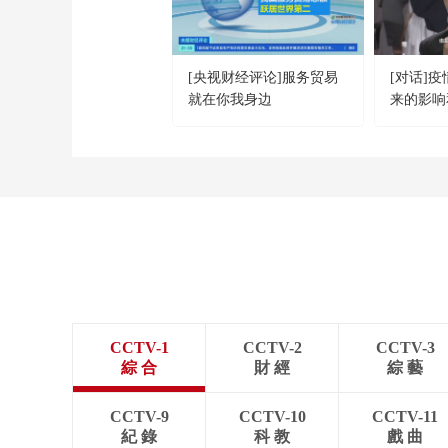
[央视财经评论]服务贸易
[对话]
就在你我身边
来的影响
CCTV-1
CCTV-2
CCTV-3
綜 合
財 經
綜 藝
CCTV-9
CCTV-10
CCTV-11
紀 錄
科 教
戲 曲