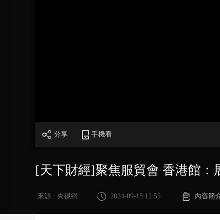
財經
教育
鄉村振興
生態環境
一帶一路
大國智造
大國展會
大國保險
雲頂對話
CCTV.節目官網
直播
節目單
欄目
片庫
分享
手機看
[天下財經]聚焦服貿會 香港館：
來源 : 央視網
2024-09-15 12:55
內容簡