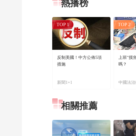
熱播榜
TOP 1
TOP 2
反制美國！中方公佈5項
上班“摸
措施
嗎？
新聞1+1
中國法治
相關推薦