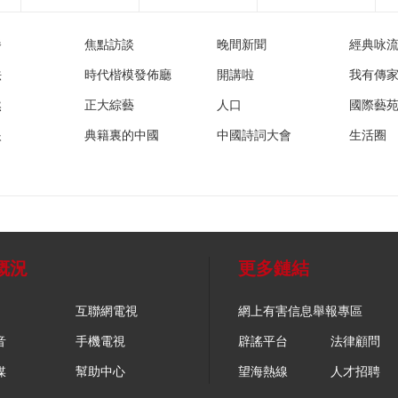
播
焦點訪談
晚間新聞
經典咏
法
時代楷模發佈廳
開講啦
我有傳
然
正大綜藝
人口
國際藝
眼
典籍裏的中國
中國詩詞大會
生活圈
概況
更多鏈結
互聯網電視
網上有害信息舉報專區
音
手機電視
辟謠平台
法律顧問
媒
幫助中心
望海熱線
人才招聘