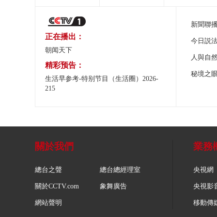
新聞聯
正在播出：
今日説
朝闻天下
人與自
精彩预告：
秘境之
生活早参考-特别节目（生活圈）2026-
215
關於我們
業務
總台之聲
總台總經理室
央視網
關於CCTV.com
象舞廣告
央視影
網站聲明
移動傳