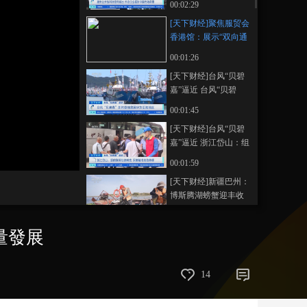
00:02:29
国市场前景
藝術
汽車
數智
5G
産業+
[天下财经]聚焦服贸会
香港馆：展示“双向通
時尚
天氣
才藝
網展
央央好物
道”优势 推动服务贸易
00:01:26
高质量发展
[天下财经]台风“贝碧
嘉”逼近 台风“贝碧
嘉”即将登陆我国华东
00:01:45
沿海地区
[天下财经]台风“贝碧
嘉”逼近 浙江岱山：组
织人员有序转移
00:01:59
[天下财经]新疆巴州：
博斯腾湖螃蟹迎丰收
00:01:17
量發展
[天下财经]江西吉安：
一大货车行驶中自燃
部分货物受损
00:01:43
14
[天下财经]欧洲中东部
多国遭遇洪灾 至少5人