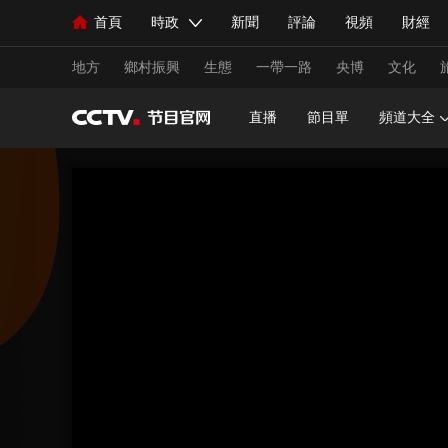
首頁
時政
新聞
評論
視頻
財經
人民領袖習近平
直播
海外頻道
片庫
iPanda
欄目大全
聯播+
English
中國領導人
節目單
Монгол
聽音
央視快評
微視頻
習
地方
鄉村振興
生態
一帶一路
央博
文化
直播
節目單
頻道大全
總台春晚
網絡春晚
共産黨員網
秧紀錄
新聞
國內
國際
評論
經濟
軍事
人民領袖習近平
聯播+
熱解讀
天天學習
視頻
小央視頻
小央直播
直播中國
熊貓
現場
前線
比劃
快看
藍海中國
新兵
體育
直播
競猜
2026年世界盃
2026年
VIP會員
CCTV奧林匹克頻道
生活體育大會