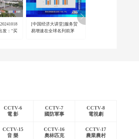
潮持续 数据中心冷却
降温成难题
00:03:12
[天下财经]西班牙北部
241018
[中国经济大讲堂]服务贸
[经济信息联播]6月我国
突发森林大火 交通中
出发：“买
易增速在全球名列前茅
际收支货物和服务贸易
断
差6780亿元
00:00:21
[天下财经]荷兰：反对
补贴化石燃料行业 环
保人士封锁高速公路
00:00:29
[天下财经]全程没有马
德国法兰克福迎特别
赛马锦标赛
00:00:34
[天下财经]817公斤 巨
型南瓜创俄罗斯最重
CCTV-6
CCTV-7
CCTV-8
南瓜纪录
00:00:21
電 影
國防軍事
電視劇
[天下财经]寻百强 看
中国 新疆克拉玛依：
CCTV-15
CCTV-16
CCTV-17
高新产业聚集 “数字绿
00:02:12
音 樂
奧林匹克
農業農村
洲”智算未来