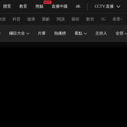
體育
教育
熊貓
直播中國
4K
CCTV.直播
式妙語
主持人
下載央視影音
熱解讀
天天學習
旅游
科普
健康
樂齡
閱讀
藝術
數智
5G
産業+
欄目大全
片庫
熱播榜
看點
主持人
全部
紀錄片網
國家大劇院
大型活動
科技
法治
文娛
人物
公益
圖片
習式妙語
央視快評
央視網評
光華銳評
鋒面
頻道
VR/AR
4K專區
全景新聞
請入列
人生第一次
人生第二次
冬奧會
CBA
NBA
中超
國足
國際足球
網球
綜
體育江湖
文化體育
冰雪道路
足球道路