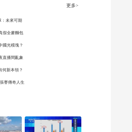
分法国奥运运动员颁
更多>
发勋章
00:01:52
[天下财经]美前总统特
隊：未來可期
朗普遭未遂刺杀事件
后续：美媒称安保措
真假全麥麵包
00:01:32
施有疏漏
[天下财经]美国：报告
中國光模塊？
称当地政府机构对去
年毛伊岛火灾应对不
00:01:08
夜直播間亂象
力
[天下财经]爱尔兰瑞安
航空：波音员工罢工
空有何新本領？
或将影响飞机交付数
00:01:17
量
現張謇傳奇人生
[天下财经]关注巴以局
势 以军轰炸加沙地带
多地造成20多人死亡
00:01:07
[天下财经]关注巴以局
势 以军对拜特拉希亚
部分地区发布撤离令
00:01:10
[天下财经]生成式AI热