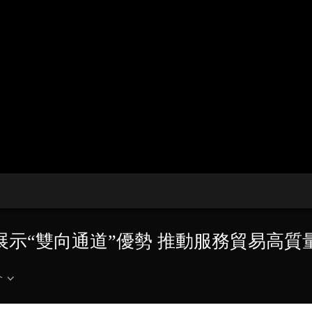
央博
非遺
文化
旅游
科普
健康
樂齡
閱讀
雲起
超級工廠
智敬中國
全民健康
顏選攻略
海洋
熱播榜
總台企業白名單
展示“雙向通道”優勢 推動服務貿易高質
介