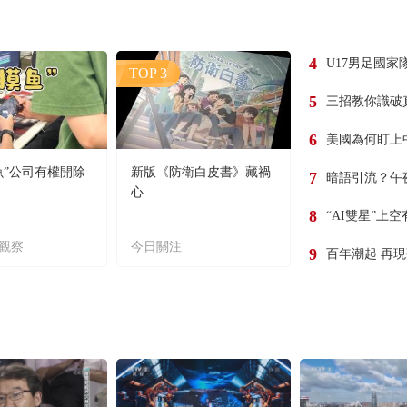
4
U17男足國家
TOP 3
5
三招教你識破
6
美國為何盯上
魚”公司有權開除
新版《防衛白皮書》藏禍
7
暗語引流？午
心
8
“AI雙星”上
觀察
今日關注
9
百年潮起 再