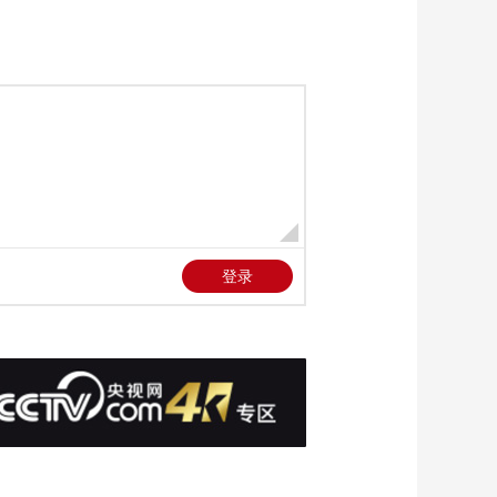
死亡4人失踪
00:01:34
[天下财经]尼日利亚迈
杜古里市洪灾致大量
居民流离失所
00:01:45
[天下财经]缅甸多个地
区遭洪水侵袭 超2.5万
人受灾
00:01:02
[天下财经]奥地利阿尔
卑斯山地区突降大雪
牛群提前转场下山
00:01:37
[天下财经]日本多地近
日最高气温超过35摄
氏度
00:02:51
[天下财经]埃及北部发
生客运列车相撞事故
至少3人死亡
00:01:08
[天下财经]马克龙向部