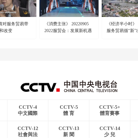
疫情对服务贸易带
《消费主张》 20220905
《经济半小时》 20
和改变
2022服贸会：发展新机遇
服务贸易循“新”
开放惠全球
卖全球”更畅通
CCTV-4
CCTV-5
CCTV-5+
中文國際
體 育
體育賽事
CCTV-12
CCTV-13
CCTV-14
社會與法
新 聞
少 兒