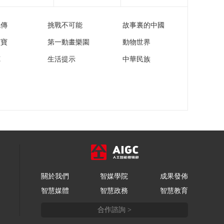
[天下财经]2024年
9·15“中国质量 品质生
流傳
挑戰不可能
故事裏的中國
活”晚会今天播出
00:01:13
家寶
第一動畫樂園
動物世界
苑
生活提示
中華民族
關於我們
智媒學院
成果發佈
智慧媒體
智慧政務
智慧教育
合作諮詢 >