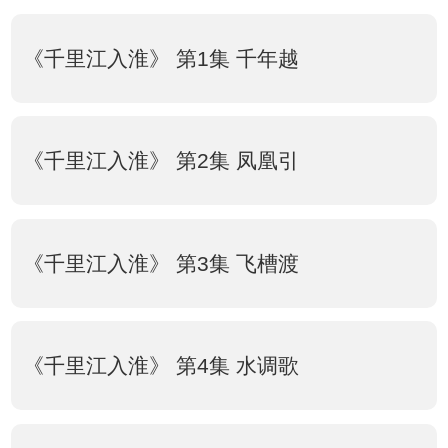
《千里江入淮》 第1集 千年越
《千里江入淮》 第2集 凤凰引
《千里江入淮》 第3集 飞槽渡
《千里江入淮》 第4集 水调歌