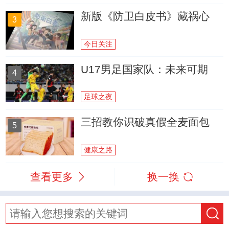
新版《防卫白皮书》藏祸心
3
今日关注
U17男足国家队：未来可期
4
足球之夜
三招教你识破真假全麦面包
5
健康之路
查看更多
换一换