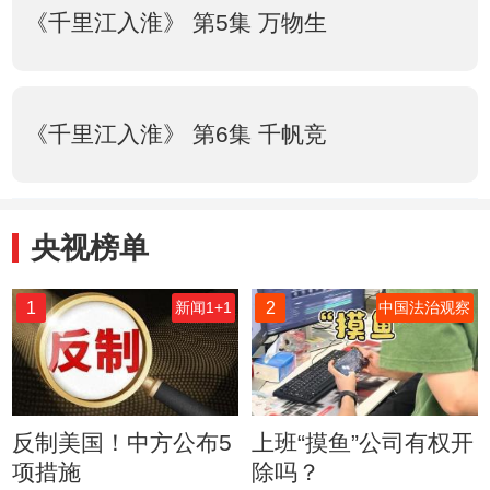
《千里江入淮》 第5集 万物生
《千里江入淮》 第6集 千帆竞
央视榜单
1
2
新闻1+1
中国法治观察
反制美国！中方公布5
上班“摸鱼”公司有权开
项措施
除吗？