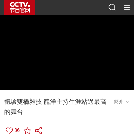
體驗雙橋雜技 龍洋主持生涯站過最高
簡介
的舞台
36