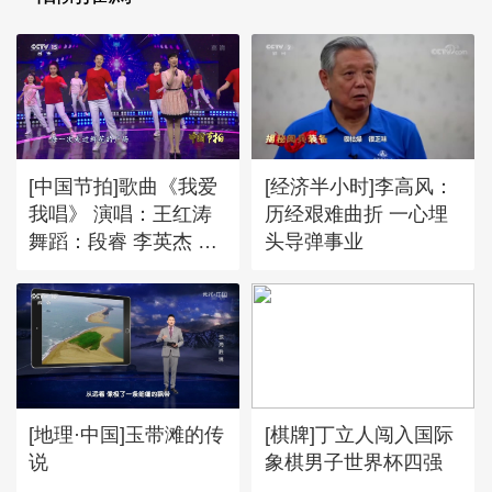
[中国节拍]歌曲《我爱
[经济半小时]李高风：
我唱》 演唱：王红涛
历经艰难曲折 一心埋
舞蹈：段睿 李英杰 魏
头导弹事业
紫萱 李莹莹 等
[地理·中国]玉带滩的传
[棋牌]丁立人闯入国际
说
象棋男子世界杯四强