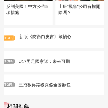
反制美國！中方公佈5
上班“摸魚”公司有權開
項措施
除嗎？
新版《防衛白皮書》藏禍心
TOP
3
U17男足國家隊：未來可期
TOP
4
三招教你識破真假全麥麵包
TOP
5
相關推薦