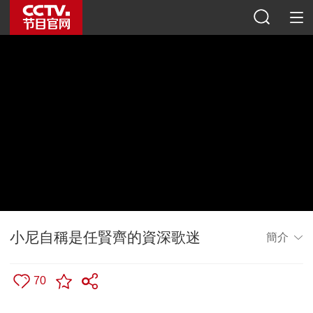
小尼自稱是任賢齊的資深歌迷
簡介
70