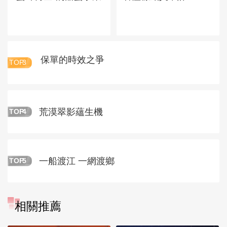
保單的時效之爭
TOP
3
荒漠翠影蘊生機
TOP
4
一船渡江 一網渡鄉
TOP
5
相關推薦