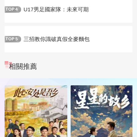
U17男足國家隊：未來可期
TOP
4
三招教你識破真假全麥麵包
TOP
5
相關推薦