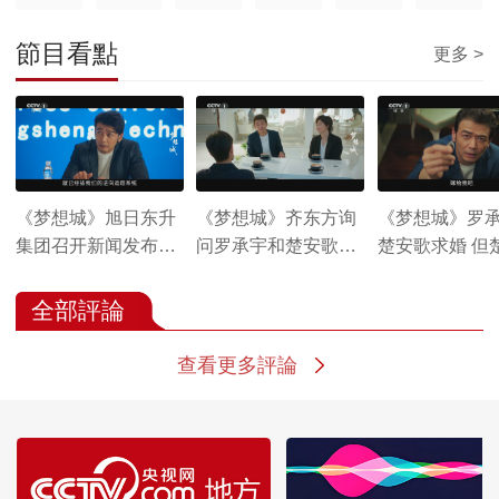
節目看點
更多 >
《梦想城》旭日东升
《梦想城》齐东方询
《梦想城》罗
集团召开新闻发布会
问罗承宇和楚安歌的
楚安歌求婚 但
正面回应近期事件
恋爱进展
委婉拒绝了
全部評論
查看更多評論