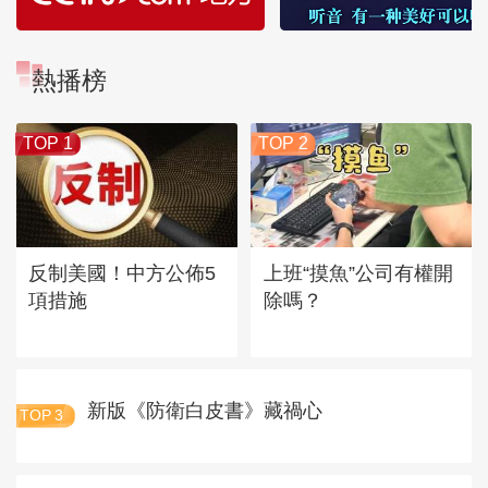
熱播榜
TOP 1
TOP 2
反制美國！中方公佈5
上班“摸魚”公司有權開
項措施
除嗎？
新版《防衛白皮書》藏禍心
TOP
3