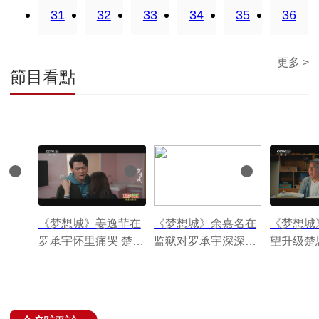
31
32
33
34
35
36
更多 >
節目看點
《梦想城》姜逸菲在
《梦想城》余嘉名在
《梦想城
罗承宇怀里痛哭 楚安
监狱对罗承宇深深鞠
望升级楚
歌刚好撞见
了一躬
大数据中