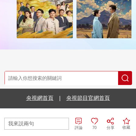
央視網首頁
|
央視節目官網首頁
京ICP備10003349號-1
中央廣播電視總台
央視網
版權所有
我來説兩句
收藏
評論
70
分享