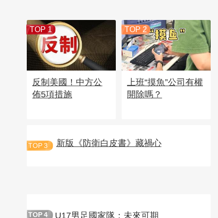
TOP 1
TOP 2
反制美國！中方公
上班“摸魚”公司有權
佈5項措施
開除嗎？
新版《防衛白皮書》藏禍心
TOP
3
U17男足國家隊：未來可期
TOP
4