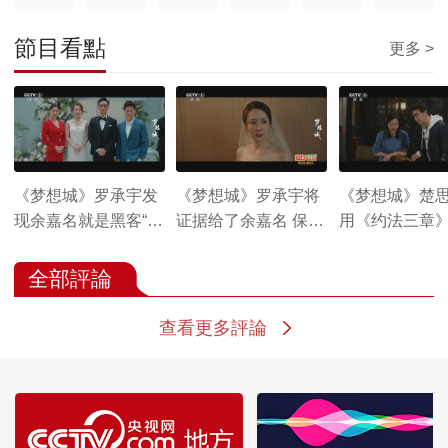
節目看點
更多 >
《梦想城》罗承宇发
《梦想城》罗承宇将
《梦想城》楚
现余嘉名就是黑客“惊
证据给了余嘉名 保留
用《约法三章
鸿”
了他的尊严
罗承宇
全部評論
查看更多評論