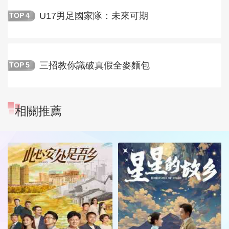
U17男足國家隊：未來可期
TOP
4
三招教你識破真假全麥麵包
TOP
5
相關推薦