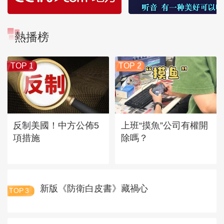
熱播榜
TOP 1
TOP 2
反制美國！中方公佈5
上班“摸魚”公司有權開
項措施
除嗎？
新版《防衛白皮書》藏禍心
TOP
3