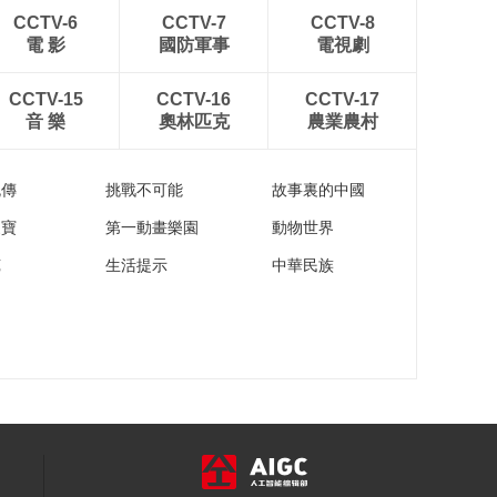
00:01:55
CCTV-6
CCTV-7
CCTV-8
《梦想城》MC公开高
電 影
國防軍事
電視劇
薪挖人 丁牧阳直接去
找姜逸菲质问
00:01:38
CCTV-15
CCTV-16
CCTV-17
《梦想城》楚安歌约
音 樂
奧林匹克
農業農村
见了姜逸菲 承认自己
爱上罗承宇
00:02:48
流傳
挑戰不可能
故事裏的中國
《梦想城》安然约见
罗承宇 希望他能离开
家寶
第一動畫樂園
動物世界
楚安歌
00:02:19
苑
生活提示
中華民族
《梦想城》罗承宇留
下研发计划 再次不辞
而别
00:01:16
《梦想城》楚安歌向
父母表态 没人能阻止
她和罗承宇在一起
00:01:50
《梦想城》罗承宇打
算偷偷备战城市大数