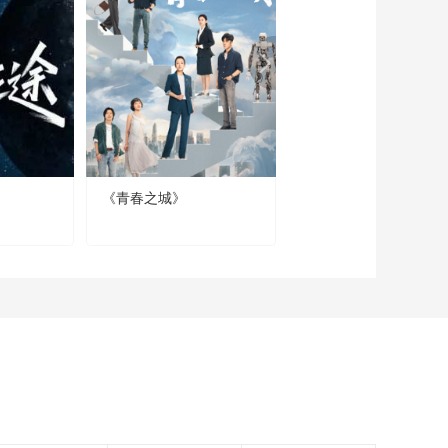
《梦想城》丁遥怂恿
罗承宇跟楚安歌表白
00:01:21
《梦想城》楚安歌醉
酒 罗承宇背她回家
00:04:01
《梦想城》余嘉名回
硅都看姜逸菲 委婉提
《青春之城》
《大山的女儿》
及麦森的邀请
00:01:38
《梦想城》保罗先生
为了挽回楚安歌 表示
他可以终止与MC的合
00:01:25
作
《梦想城》姜逸菲决
定要接受麦森的邀请
回归职场
00:02:36
《梦想城》余嘉名带
着姜逸菲回国 透露她
接下来的任务