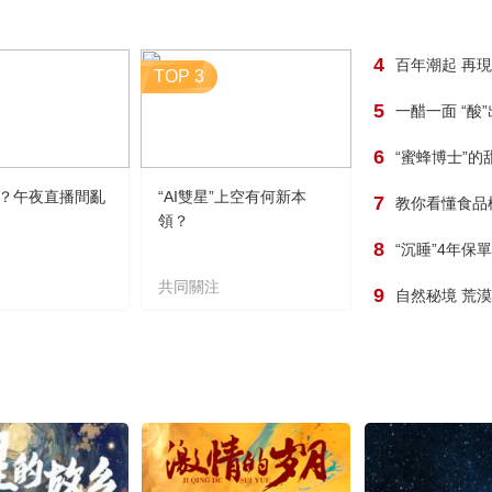
4
百年潮起 再
TOP 3
5
一醋一面 “酸
6
“蜜蜂博士”的
？午夜直播間亂
“AI雙星”上空有何新本
7
教你看懂食品
領？
8
“沉睡”4年保
共同關注
9
自然秘境 荒