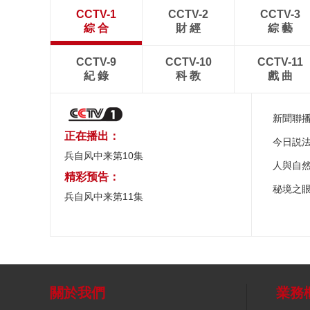
CCTV-1
CCTV-2
CCTV-3
綜 合
財 經
綜 藝
CCTV-9
CCTV-10
CCTV-11
紀 錄
科 教
戲 曲
新聞聯
正在播出：
今日説
兵自风中来第10集
人與自
精彩预告：
秘境之
兵自风中来第11集
關於我們
業務