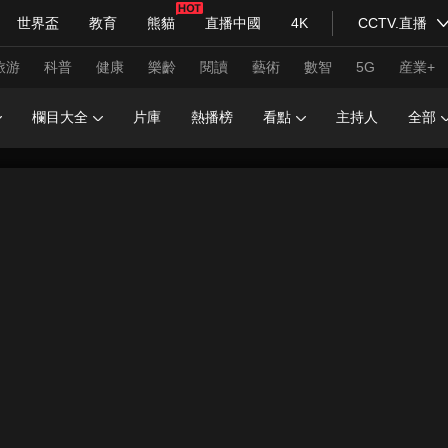
世界盃
教育
熊貓
直播中國
4K
CCTV.直播
式妙語
主持人
下載央視影音
熱解讀
天天學習
旅游
科普
健康
樂齡
閱讀
藝術
數智
5G
産業+
欄目大全
片庫
熱播榜
看點
主持人
全部
紀錄片網
國家大劇院
大型活動
科技
法治
文娛
人物
公益
圖片
習式妙語
央視快評
央視網評
光華銳評
鋒面
頻道
VR/AR
4K專區
全景新聞
請入列
人生第一次
人生第二次
年冬奧會
CBA
NBA
中超
國足
國際足球
網球
綜
體育江湖
文化體育
冰雪道路
足球道路