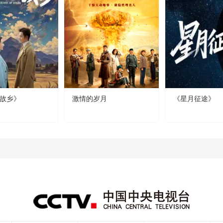
故乡》
激情的岁月
《星月征途》