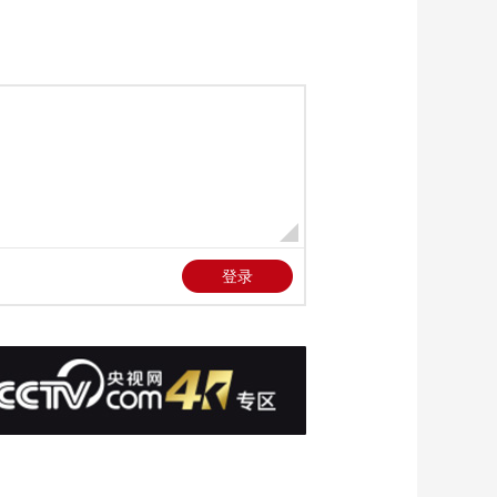
绝麦森的提议 并准备
独自出去散散心
00:03:28
《梦想城》罗承宇不
敢进实验室 楚思远当
众鼓励罗承宇
00:01:34
《梦想城》梦想小镇
的何主任接待了麦森
和余嘉名
00:01:42
《梦想城》在众人的
见证下 齐东方和郑道
启动梦想基金
00:01:42
《梦想城》在楚安歌
的安排下 王涛加入深
蓝科技
00:02:37
《梦想城》楚安歌上
台演讲 旭日科技竞标
方案赢得大家的认可
00:02:53