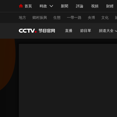
首頁
時政
新聞
評論
視頻
財經
人民領袖習近平
直播
海外頻道
片庫
iPanda
欄目大全
聯播+
English
中國領導人
節目單
Монгол
聽音
央視快評
微視頻
習
地方
鄉村振興
生態
一帶一路
央博
文化
直播
節目單
頻道大全
總台春晚
網絡春晚
共産黨員網
秧紀錄
新聞
國內
國際
評論
經濟
軍事
人民領袖習近平
聯播+
熱解讀
天天學習
視頻
小央視頻
小央直播
直播中國
熊貓
現場
前線
比劃
快看
藍海中國
新兵
體育
直播
競猜
2026年世界盃
2026
VIP會員
CCTV奧林匹克頻道
生活體育大會