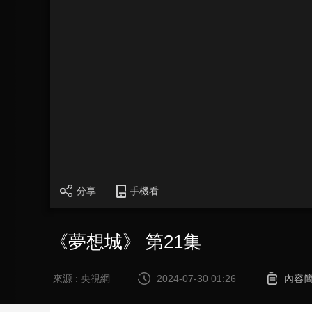
財經
教育
鄉村振興
生態環境
一帶一路
大國智造
大國展會
大國保險
雲頂對話
CCTV.節目官網
直播
節目單
欄目
片庫
分享
手機看
《夢想城》 第21集
來源 : 央視網
2024-07-30 01:26
內容