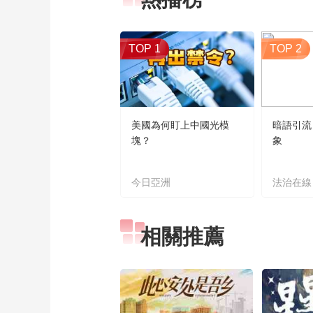
TOP 1
TOP 2
美國為何盯上中國光模
暗語引流
塊？
象
今日亞洲
法治在線
相關推薦