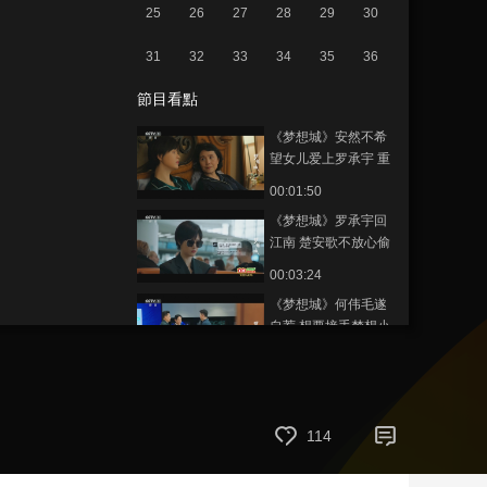
25
26
27
28
29
30
藝術
汽車
數智
5G
産業+
31
32
33
34
35
36
時尚
天氣
才藝
網展
央央好物
節目看點
《梦想城》安然不希
望女儿爱上罗承宇 重
蹈自己的覆辙
00:01:50
《梦想城》罗承宇回
江南 楚安歌不放心偷
跟回去
00:03:24
《梦想城》何伟毛遂
自荐 想要接手梦想小
镇项目
00:01:36
《梦想城》麦森成为
MC集团总裁 宣布联合
梦界开发中国市场
114
00:02:31
《梦想城》姜逸菲拒