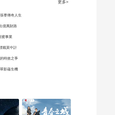
《梦想城》楚安歌邀
更多>
请余嘉名 希望解开罗
承宇的心结
00:02:59
現張謇傳奇人生
《梦想城》罗承宇要
求余嘉名善待姜逸菲
”出億萬財路
罗承宇彻底解开心结
00:01:57
甜蜜事業
《梦想城》罗承宇坚
持做大数据CT检测系
標籤莫中計
统 郑道表态愿做他的
00:01:41
天使投资人
單的時效之爭
《梦想城》余嘉名接
连错失多个项目 麦森
漠翠影蘊生機
当众批评他
00:01:10
《梦想城》楚安歌劝
罗承宇回去履职 罗承
宇说自己不适合做高
00:00:34
管
《梦想城》姚娜反对
楚安歌去旭日科技
00:01:52