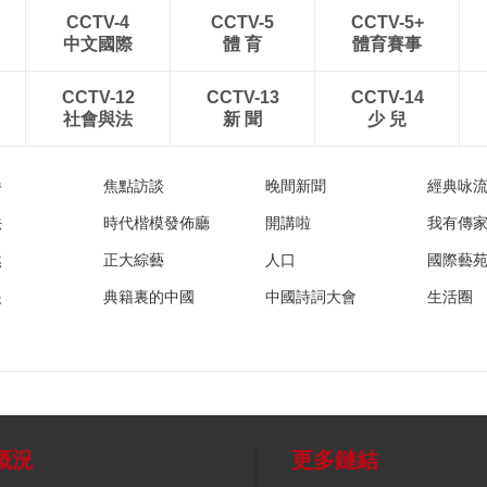
CCTV-4
CCTV-5
CCTV-5+
中文國際
體 育
體育賽事
CCTV-12
CCTV-13
CCTV-14
社會與法
新 聞
少 兒
播
焦點訪談
晚間新聞
經典咏
法
時代楷模發佈廳
開講啦
我有傳
然
正大綜藝
人口
國際藝
眼
典籍裏的中國
中國詩詞大會
生活圈
概況
更多鏈結