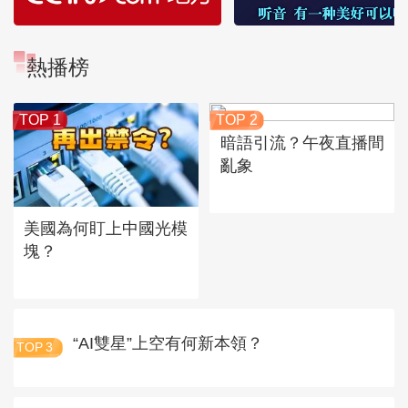
熱播榜
TOP 1
TOP 2
暗語引流？午夜直播間
亂象
美國為何盯上中國光模
塊？
“AI雙星”上空有何新本領？
TOP
3