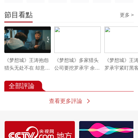
節目看點
更多 >
《梦想城》王涛抱怨
《梦想城》多家猎头
《梦想城》王
猎头无处不在 却意外
公司要挖罗承宇 余嘉
罗承宇紧盯黑
得知楚安歌是老师的
名认为他对高薪没有
并建议他暂时
女儿
兴趣
任何公司签约
全部評論
查看更多評論