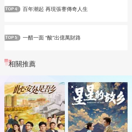
百年潮起 再現張謇傳奇人生
TOP
4
一醋一面 “酸”出億萬財路
TOP
5
相關推薦