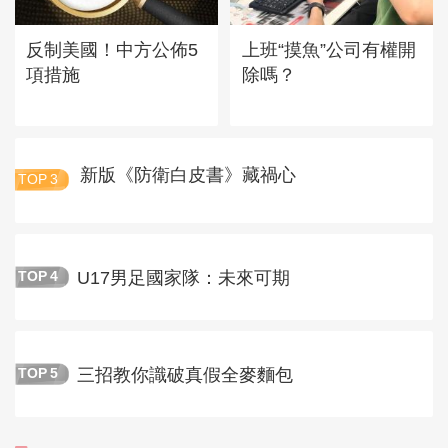
反制美國！中方公佈5
上班“摸魚”公司有權開
項措施
除嗎？
新版《防衛白皮書》藏禍心
TOP
3
U17男足國家隊：未來可期
TOP
4
三招教你識破真假全麥麵包
TOP
5