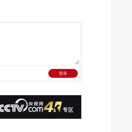
困消防紧急救援
00:00:34
[新闻直播间]中央气象
台发布暴雨和强对流
天气黄色预警 长江中
00:01:15
下游一带强降雨持续
[新闻直播间]总台记者
发展
专访吉尔吉斯斯坦总
理扎帕罗夫 两国通关
00:02:14
能力提升 助力双边贸
[新闻直播间]总台记者
易增长
专访吉尔吉斯斯坦总
理扎帕罗夫 “我和我的
00:04:11
家人们都读李白的诗”
[新闻直播间]深圳北直
达太原南高铁首班列
车开行
00:00:29
[新闻直播间]国家卫生
健康委 户外劳动者需
重点关注防暑降温问
00:02:14
题
[新闻直播间]2024年下