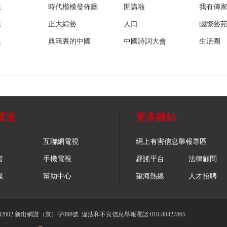
法
時代楷模發佈廳
開講啦
我有傳
然
正大綜藝
人口
國際藝
眼
典籍裏的中國
中國詩詞大會
生活圈
概況
更多鏈結
互聯網電視
網上有害信息舉報專區
音
手機電視
辟謠平台
法律顧問
媒
幫助中心
望海熱線
人才招聘
002 新出網證（京）字098號
違法和不良信息舉報電話:010-88427865