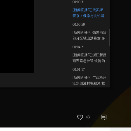
00:00:31
藝術
汽車
數智
5G
産業+
[新闻直播间]俄罗斯
普京：俄愿与北约国
時尚
天氣
才藝
網展
央央好物
家就安全问题对话
00:00:59
[新闻直播间]强降雨致
部分区域山洪暴发 多
条公路损毁 浙江淳安
00:04:21
损毁道路抢修工作正
[新闻直播间]浙江新昌
在进行
雨夜紧急护送 铁骑为
患儿开辟生命通道
00:01:17
[新闻直播间]广西梧州
江水倒灌村屯被淹 救
援人员紧急转移患者
00:00:31
[新闻直播间]广西灵川
强降雨致道路积水 民
警送患病老人就医
00:00:35
43
[新闻直播间]内蒙古赤
峰 遭遇强降雨 群众被