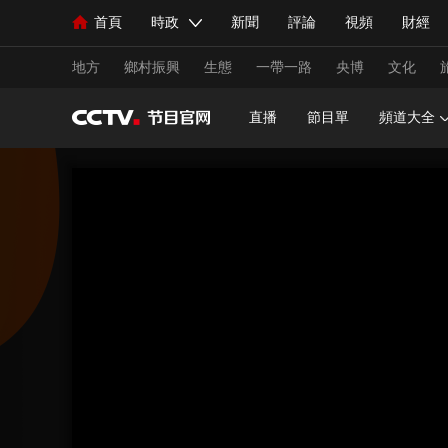
首頁
時政
新聞
評論
視頻
財經
人民領袖習近平
直播
海外頻道
片庫
iPanda
欄目大全
聯播+
English
中國領導人
節目單
Монгол
聽音
央視快評
微視頻
習
地方
鄉村振興
生態
一帶一路
央博
文化
直播
節目單
頻道大全
總台春晚
網絡春晚
共産黨員網
秧紀錄
新聞
國內
國際
評論
經濟
軍事
人民領袖習近平
聯播+
熱解讀
天天學習
視頻
小央視頻
小央直播
直播中國
熊貓
現場
前線
比劃
快看
藍海中國
新兵
體育
直播
競猜
2026年世界盃
2026年
VIP會員
CCTV奧林匹克頻道
生活體育大會