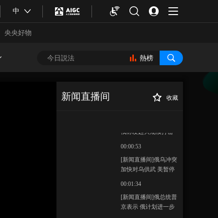
[新闻直播间]黎以临时
中
边界冲突持续 以军称
袭击多个黎真主党武
央央好物
00:01:29
装军事目标
[新闻直播间]黎以临时
边界冲突持续 以外长
熱榜
称不允许黎真主党武
00:00:46
装继续发动袭击
[新闻直播间]黎以临时
边界冲突持续 古特雷
新闻直播间
收藏
斯呼吁不能让黎巴嫩
00:02:23
[新闻直播间]俄罗
正在播放
变成另一个加沙
斯 普京：俄愿与北约国家就安
[新闻直播间]俄乌冲突
全问题对话
俄称发起大规模打击
乌称一天近百次战斗
00:00:53
[新闻直播间]俄乌冲突
加快对乌供武 美暂停
向盟国交付防空导弹
00:01:34
合體育
亞冬會
[新闻直播间]俄总统普
京表示 俄计划进一步
发展“三位一体”核力量