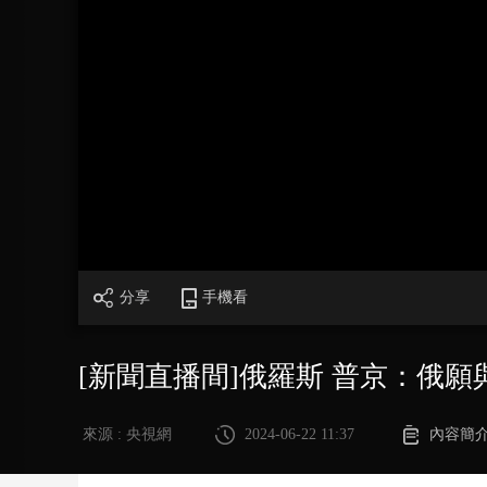
財經
教育
鄉村振興
生態環境
一帶一路
大國智造
大國展會
大國保險
雲頂對話
CCTV.節目官網
直播
節目單
欄目
片庫
分享
手機看
[新聞直播間]俄羅斯 普京：俄
來源 : 央視網
2024-06-22 11:37
內容簡