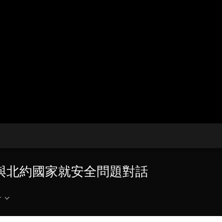
央博
非遺
文化
旅游
科普
健康
樂齡
閱讀
雲起
超級工廠
智敬中國
全民健康
顏選攻略
海洋
熱播榜
總台企業白名單
願與北約國家就安全問題對話
介