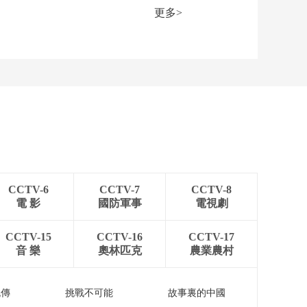
半年征兵工作陆续展
更多>
开
00:01:47
[新闻直播间]陆军 实
弹射击考核 检验装甲
分队实战实训能力
00:01:57
[新闻直播间]蒙古国夏
至罕见降雪
00:00:35
[新闻直播间]高温导致
巴尔干多国大范围停
电
00:01:51
CCTV-6
CCTV-7
CCTV-8
[新闻直播间]全球多地
電 影
國防軍事
電視劇
近期高温已致上千人
死亡
00:02:17
CCTV-15
CCTV-16
CCTV-17
音 樂
奧林匹克
農業農村
流傳
挑戰不可能
故事裏的中國