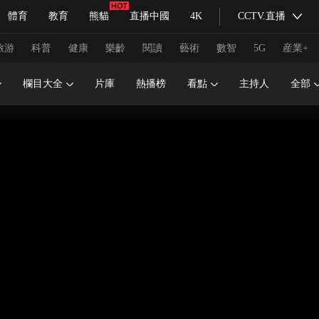
體育
教育
熊貓
直播中國
4K
CCTV.直播
式妙語
主持人
下載央視影音
熱解讀
天天學習
旅游
科普
健康
樂齡
閱讀
藝術
數智
5G
産業+
欄目大全
片庫
熱播榜
看點
主持人
全部
紀錄片網
國家大劇院
大型活動
科技
法治
文娛
人物
公益
圖片
習式妙語
央視快評
央視網評
光華銳評
鋒面
頻道
VR/AR
4K專區
全景新聞
請入列
人生第一次
人生第二次
冬奧會
CBA
NBA
中超
國足
國際足球
網球
綜
體育江湖
文化體育
冰雪道路
足球道路