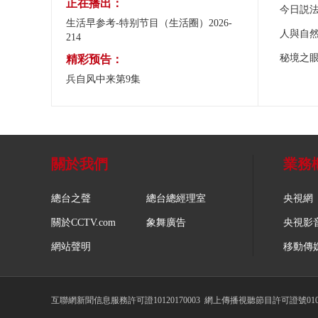
正在播出：
今日説
生活早参考-特别节目（生活圈）2026-
人與自
214
秘境之
精彩预告：
兵自风中来第9集
關於我們
業務
總台之聲
總台總經理室
央視網
關於CCTV.com
象舞廣告
央視影
網站聲明
移動傳
互聯網新聞信息服務許可證10120170003
網上傳播視聽節目許可證號0102