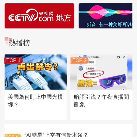
熱播榜
TOP 1
TOP 2
美國為何盯上中國光模
暗語引流？午夜直播間
塊？
亂象
“AI雙星”上空有何新本領？
TOP
3