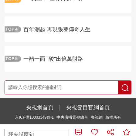
百年潮起 再現張謇傳奇人生
TOP
4
一醋一面 “酸”出億萬財路
TOP
5
央視網首頁
|
央視節目官網首頁
京ICP備10003349號-1
中央廣播電視總台
央視網
版權所有
我來説兩句