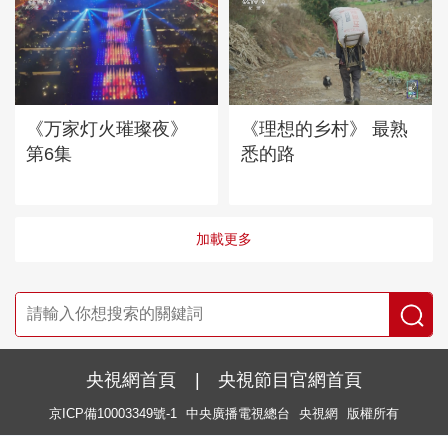
《万家灯火璀璨夜》
《理想的乡村》 最熟
第6集
悉的路
加載更多
央視網首頁
|
央視節目官網首頁
京ICP備10003349號-1
中央廣播電視總台
央視網
版權所有