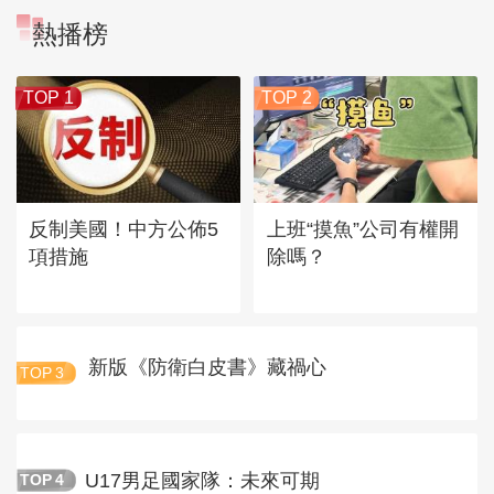
熱播榜
TOP 1
TOP 2
反制美國！中方公佈5
上班“摸魚”公司有權開
項措施
除嗎？
新版《防衛白皮書》藏禍心
TOP
3
U17男足國家隊：未來可期
TOP
4