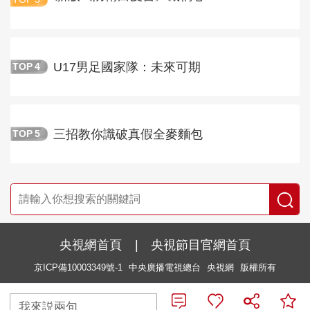
U17男足國家隊：未來可期
TOP
4
三招教你識破真假全麥麵包
TOP
5
央視網首頁
|
央視節目官網首頁
京ICP備10003349號-1
中央廣播電視總台
央視網
版權所有
我來説兩句