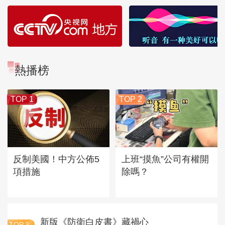
熱播榜
TOP 1
TOP 2
反制美國！中方公佈5
上班“摸魚”公司有權開
項措施
除嗎？
新版《防衛白皮書》藏禍心
TOP
3