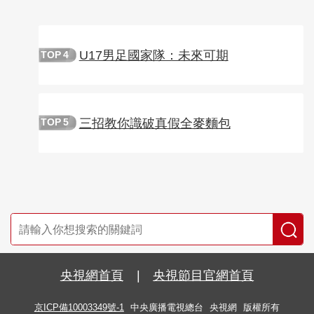
U17男足國家隊：未來可期
TOP
4
三招教你識破真假全麥麵包
TOP
5
央視網首頁
|
央視節目官網首頁
京ICP備10003349號-1
中央廣播電視總台
央視網
版權所有