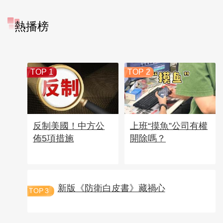
熱播榜
TOP 1
TOP 2
反制美國！中方公
上班“摸魚”公司有權
佈5項措施
開除嗎？
新版《防衛白皮書》藏禍心
TOP
3