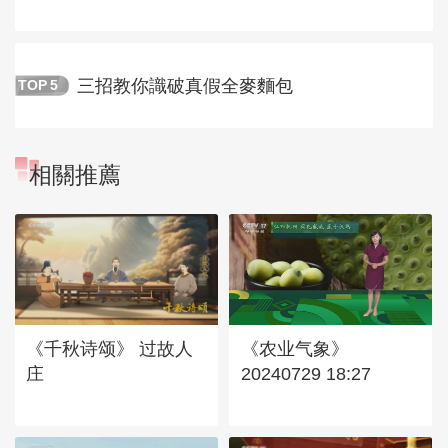
三招教你識破真假全麥麵包
TOP
5
相關推薦
《千秋诗颂》 过故人
《农业气象》
庄
20240729 18:27