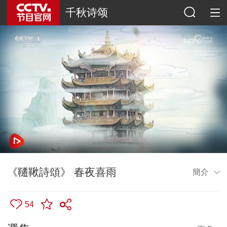
千秋诗颂
《韆鞦詩頌》 春夜喜雨
簡介
54