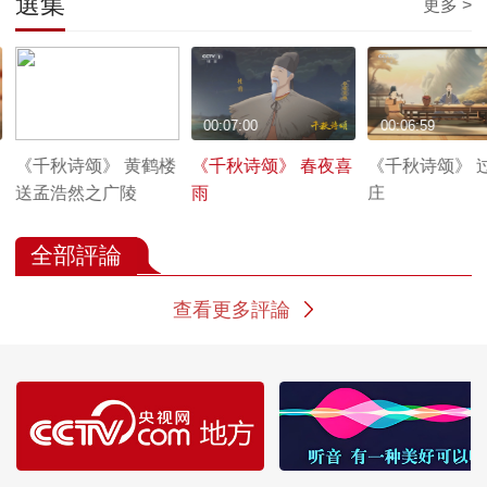
選集
更多 >
00:07:00
00:07:00
00:06:59
《千秋诗颂》 黄鹤楼
《千秋诗颂》 春夜喜
《千秋诗颂》 
送孟浩然之广陵
雨
庄
全部評論
查看更多評論