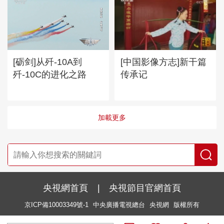
[砺剑]从歼-10A到
[中国影像方志]新干篇
歼-10C的进化之路
传承记
加載更多
央視網首頁
|
央視節目官網首頁
京ICP備10003349號-1
中央廣播電視總台
央視網
版權所有