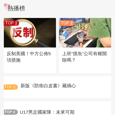
熱播榜
TOP 1
TOP 2
反制美國！中方公佈5
上班“摸魚”公司有權開
項措施
除嗎？
新版《防衛白皮書》藏禍心
TOP
3
U17男足國家隊：未來可期
TOP
4