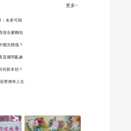
更多>
隊：未來可期
真假全麥麵包
中國光模塊？
夜直播間亂象
空有何新本領？
現張謇傳奇人生