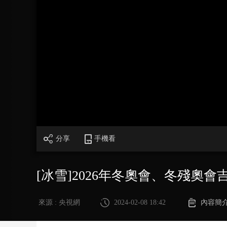
財經
教育
鄉村振興
生態環境
一帶一路
大國智造
大國展會
大國保險
雲頂對話
CCTV.節目官網
直播
節目單
欄目
片庫
分享
手機看
[冰雪]2026年冬奧會、冬殘奧會
來源 : 央視網
2024-02-08 18:42
內容簡