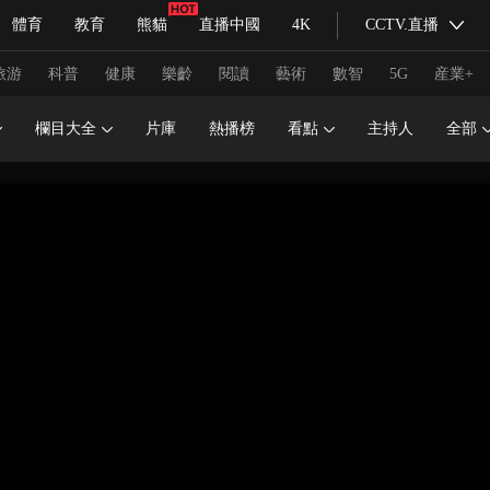
體育
教育
熊貓
直播中國
4K
CCTV.直播
式妙語
主持人
下載央視影音
熱解讀
天天學習
旅游
科普
健康
樂齡
閱讀
藝術
數智
5G
産業+
欄目大全
片庫
熱播榜
看點
主持人
全部
紀錄片網
國家大劇院
大型活動
科技
法治
文娛
人物
公益
圖片
習式妙語
央視快評
央視網評
光華銳評
鋒面
頻道
VR/AR
4K專區
全景新聞
請入列
人生第一次
人生第二次
冬奧會
CBA
NBA
中超
國足
國際足球
網球
綜
體育江湖
文化體育
冰雪道路
足球道路