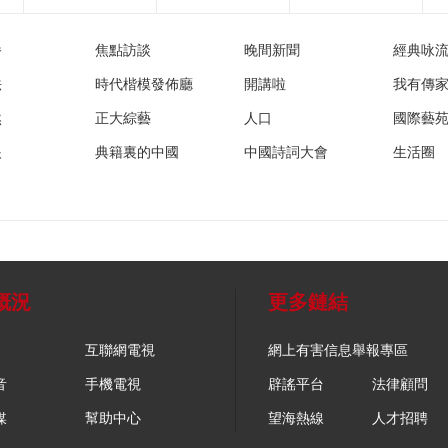
播
焦點訪談
晚間新聞
經典咏
法
時代楷模發佈廳
開講啦
我有傳
然
正大綜藝
人口
國際藝
眼
典籍裏的中國
中國詩詞大會
生活圈
概況
更多鏈結
互聯網電視
網上有害信息舉報專區
音
手機電視
辟謠平台
法律顧問
媒
幫助中心
望海熱線
人才招聘