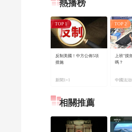
熱播榜
TOP 1
TOP 2
反制美國！中方公佈5項
上班“摸
措施
嗎？
新聞1+1
中國法治
相關推薦