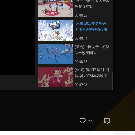
[篮球]法国女篮大胜波
多黎各女篮
藝術
汽車
數智
5G
産業+
00:00:29
時尚
天氣
才藝
網展
央央好物
[冰雪]2026年冬奥会、
冬残奥会吉祥物公布
00:00:44
[综合]中国女子曲棍球
队击败美国队
00:00:37
[体操]“赢战巴黎”中国
体操队2024年春晚圆
满举行
00:02:36
63