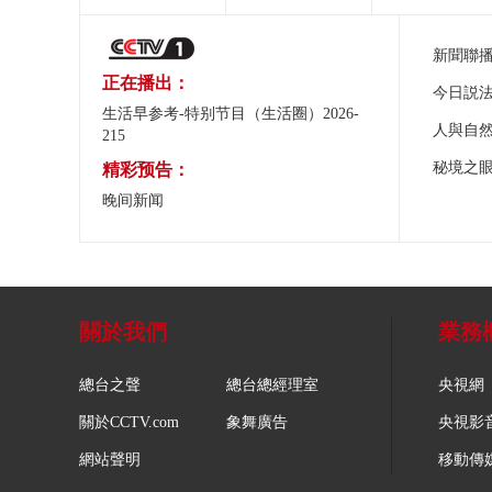
新聞聯
正在播出：
今日説
生活早参考-特别节目（生活圈）2026-
人與自
215
秘境之
精彩预告：
晚间新闻
關於我們
業務
總台之聲
總台總經理室
央視網
關於CCTV.com
象舞廣告
央視影
網站聲明
移動傳