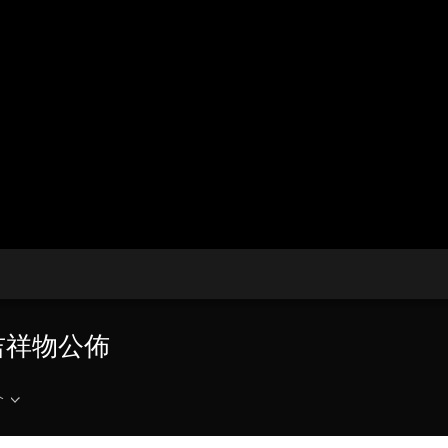
央博
非遺
文化
旅游
科普
健康
樂齡
閱讀
雲起
超級工廠
智敬中國
全民健康
顏選攻略
海洋
熱播榜
總台企業白名單
吉祥物公佈
介