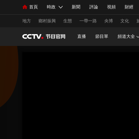
首頁
時政
新聞
評論
視頻
財經
人民領袖習近平
直播
海外頻道
片庫
iPanda
欄目大全
聯播+
English
中國領導人
節目單
Монгол
聽音
央視快評
微視頻
習
地方
鄉村振興
生態
一帶一路
央博
文化
直播
節目單
頻道大全
總台春晚
網絡春晚
共産黨員網
秧紀錄
新聞
國內
國際
評論
經濟
軍事
人民領袖習近平
聯播+
熱解讀
天天學習
視頻
小央視頻
小央直播
直播中國
熊貓
現場
前線
比劃
快看
藍海中國
新兵
體育
直播
競猜
2026年世界盃
2026年
VIP會員
CCTV奧林匹克頻道
生活體育大會