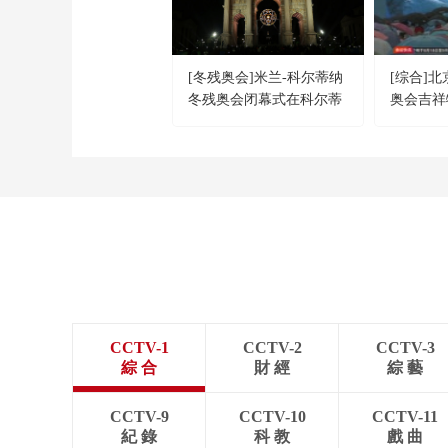
[冬残奥会]米兰-科尔蒂纳
[综合]
冬残奥会闭幕式在科尔蒂
奥会吉祥
纳举行
CCTV-1
CCTV-2
CCTV-3
綜 合
財 經
綜 藝
CCTV-9
CCTV-10
CCTV-11
紀 錄
科 教
戲 曲