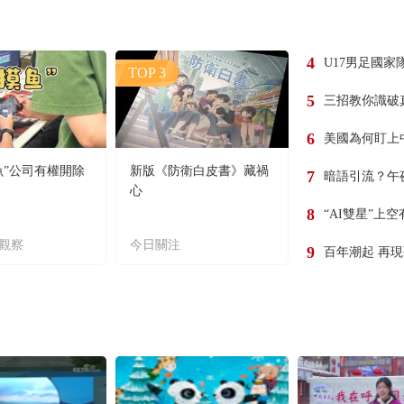
4
U17男足國家
TOP 3
5
三招教你識破
6
美國為何盯上
魚”公司有權開除
新版《防衛白皮書》藏禍
7
暗語引流？午
心
8
“AI雙星”上
觀察
今日關注
9
百年潮起 再