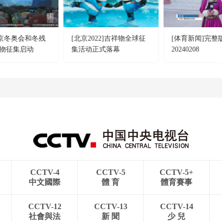
北京冬奥会和冬残
[北京2022]吉祥物全球征
[体育新闻]完整
物征集启动
集活动正式落幕
20240208
CCTV-4
CCTV-5
CCTV-5+
中文國際
體 育
體育賽事
CCTV-12
CCTV-13
CCTV-14
社會與法
新 聞
少 兒