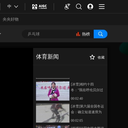
中
本期內容
[游泳]陈艺文、昌雅妮
央央好物
出战女子三米跳板预
赛
00:00:37
熱榜
[游泳]中国队夺得公开
水域混合4X1500米接
力第11名
00:01:43
体育新闻
收藏
[游泳]顾艳军：期待双
[冰雪]2026年冬奥
正在播放
胞胎姐妹花拿出完美
会、冬残奥会吉祥物公布
表现
00:00:55
[冰雪]相约十四
冬：“我在呼伦贝尔过
大年”
00:02:40
[冰雪]第六届全国冬运
会：确立短道速滑为
合體育
亞冬會
突破点
00:02:05