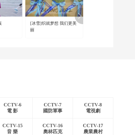
版
[冰雪]织就梦想 我们更美
[天下足球]致敬泰迪熊
丽
2024年欧洲杯吉祥物发
CCTV-6
CCTV-7
CCTV-8
電 影
國防軍事
電視劇
CCTV-15
CCTV-16
CCTV-17
音 樂
奧林匹克
農業農村