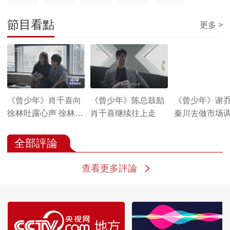
節目看點
更多 >
《曾少年》肖千喜向
《曾少年》陈总鼓励
《曾少年》谢
徐林吐露心声 徐林安
肖千喜继续往上走
秦川去做市场
慰她
全部評論
查看更多評論