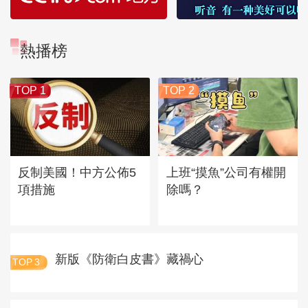
熱播榜
TOP 1
TOP 2
反制美國！中方公佈5
上班“摸魚”公司有權開
項措施
除嗎？
新版《防衛白皮書》藏禍心
TOP
3