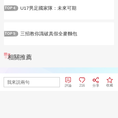
U17男足國家隊：未來可期
TOP
4
三招教你識破真假全麥麵包
TOP
5
相關推薦
我來説兩句
收藏
評論
216
分享