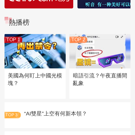
熱播榜
TOP 1
TOP 2
美國為何盯上中國光模
暗語引流？午夜直播間
塊？
亂象
“AI雙星”上空有何新本領？
TOP
3