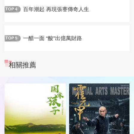
百年潮起 再現張謇傳奇人生
TOP
4
一醋一面 “酸”出億萬財路
TOP
5
相關推薦