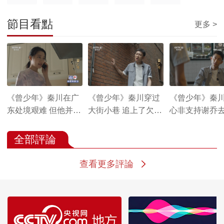
節目看點
更多 >
《曾少年》秦川在广
《曾少年》秦川穿过
《曾少年》秦
东处境艰难 但他并没
大街小巷 追上了欠债
心非支持谢乔
有告诉谢乔
的人
全部評論
查看更多評論