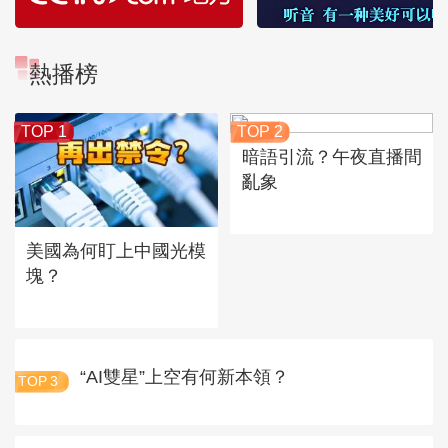
熱播榜
TOP 1
TOP 2
暗語引流？午夜直播間
亂象
美國為何盯上中國光模
塊？
“AI雙星”上空有何新本領？
TOP
3