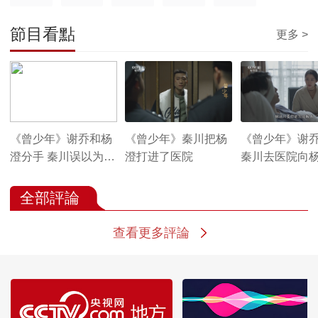
節目看點
更多 >
《曾少年》谢乔和杨
《曾少年》秦川把杨
《曾少年》谢
澄分手 秦川误以为谢
澄打进了医院
秦川去医院向
乔喜欢三狗
情
全部評論
查看更多評論