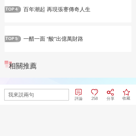
百年潮起 再現張謇傳奇人生
TOP
4
一醋一面 “酸”出億萬財路
TOP
5
相關推薦
我來説兩句
收藏
評論
258
分享