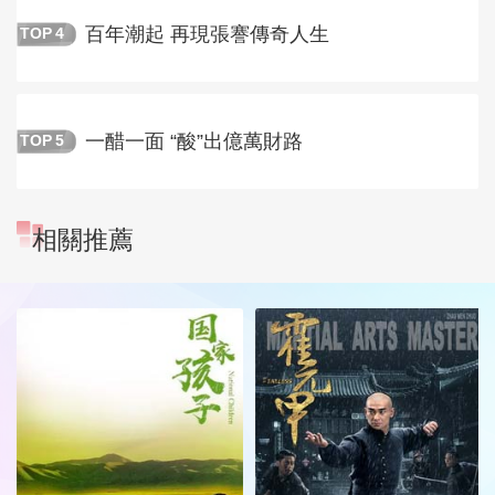
百年潮起 再現張謇傳奇人生
TOP
4
一醋一面 “酸”出億萬財路
TOP
5
相關推薦