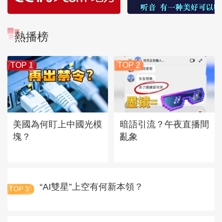
熱播榜
TOP 1
TOP 2
美國為何盯上中國光模
暗語引流？午夜直播間
塊？
亂象
“AI雙星”上空有何新本領？
TOP
3