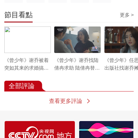
節目看點
更多 >
《曾少年》谢乔被着
《曾少年》谢乔找陆
《曾少年》任
突如其来的求婚搞得
倩冉求助 陆倩冉替她
出版社找谢乔摊
不知所措 她一时哑然
高兴
乔选择退出
全部評論
查看更多評論