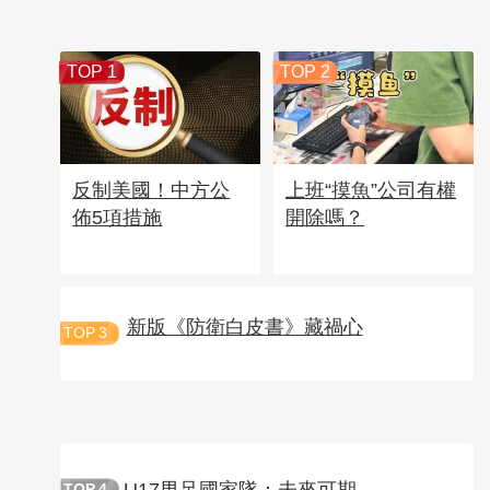
TOP 1
TOP 2
反制美國！中方公
上班“摸魚”公司有權
佈5項措施
開除嗎？
新版《防衛白皮書》藏禍心
TOP
3
U17男足國家隊：未來可期
TOP
4