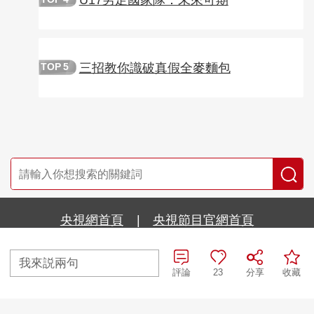
三招教你識破真假全麥麵包
TOP
5
央視網首頁
|
央視節目官網首頁
京ICP備10003349號-1
中央廣播電視總台
央視網
版權所有
我來説兩句
評論
23
分享
收藏