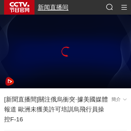
新闻直播间
[新聞直播間]關注俄烏衝突·據美國媒體
簡介
報道 歐洲未獲美許可培訓烏飛行員操
控F-16