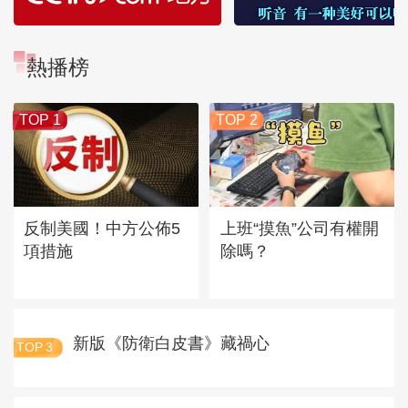
熱播榜
TOP 1
TOP 2
反制美國！中方公佈5
上班“摸魚”公司有權開
項措施
除嗎？
新版《防衛白皮書》藏禍心
TOP
3