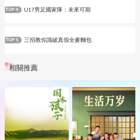
U17男足國家隊：未來可期
TOP
4
三招教你識破真假全麥麵包
TOP
5
相關推薦