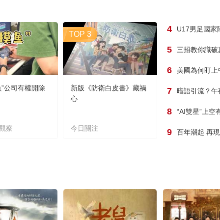
4
U17男足國
TOP 3
5
三招教你識破
6
美國為何盯上
魚”公司有權開除
新版《防衛白皮書》藏禍
7
暗語引流？午
心
8
“AI雙星”上
觀察
今日關注
9
百年潮起 再