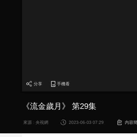
財經
教育
鄉村振興
生態環境
一帶一路
大國智造
大國展會
大國保險
雲頂對話
CCTV.節目官網
直播
節目單
欄目
片庫
分享
手機看
《流金歲月》 第29集
來源 : 央視網
2023-06-03 07:29
內容