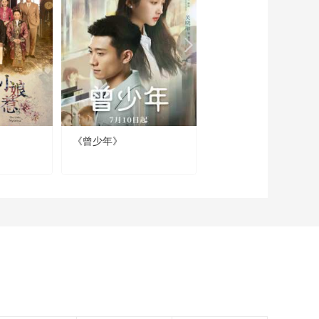
《流金岁月》王永正
好奇戴茜和叶谨言是
什么关系
00:01:14
《流金岁月》朱锁锁
找范金刚喝酒 希望他
能帮自己回到精言
00:02:53
《流金岁月》范金刚
认为李昂干不过杨柯
《曾少年》
我怕来不及
担心社区图书馆的项
00:01:45
目落空
《流金岁月》朱锁锁
向叶谨言道歉 还问他
是否喜欢自己
00:03:36
《流金岁月》因为大
环境的影响 东篱的房
产并不好卖
00:00:35
《流金岁月》奶奶想
去机场给蒋母送行 朱
锁锁被奶奶感动