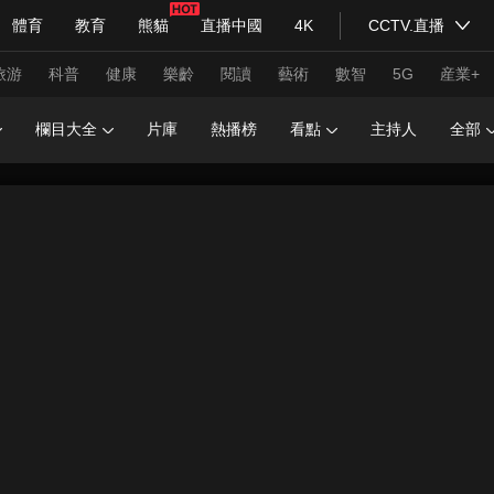
體育
教育
熊貓
直播中國
4K
CCTV.直播
式妙語
主持人
下載央視影音
熱解讀
天天學習
旅游
科普
健康
樂齡
閱讀
藝術
數智
5G
産業+
欄目大全
片庫
熱播榜
看點
主持人
全部
紀錄片網
國家大劇院
大型活動
科技
法治
文娛
人物
公益
圖片
習式妙語
央視快評
央視網評
光華銳評
鋒面
頻道
VR/AR
4K專區
全景新聞
請入列
人生第一次
人生第二次
年冬奧會
CBA
NBA
中超
國足
國際足球
網球
綜
體育江湖
文化體育
冰雪道路
足球道路