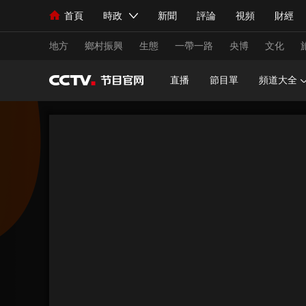
首頁
時政
新聞
評論
視頻
財經
人民領袖習近平
直播
海外頻道
片庫
iPanda
欄目大全
聯播+
English
中國領導人
節目單
Монгол
聽音
央視快評
微視頻
習
地方
鄉村振興
生態
一帶一路
央博
文化
直播
節目單
頻道大全
總台春晚
網絡春晚
共産黨員網
秧紀錄
新聞
國內
國際
評論
經濟
軍事
人民領袖習近平
聯播+
熱解讀
天天學習
視頻
小央視頻
小央直播
直播中國
熊貓
現場
前線
比劃
快看
藍海中國
新兵
體育
直播
競猜
2026年世界盃
2026
VIP會員
CCTV奧林匹克頻道
生活體育大會