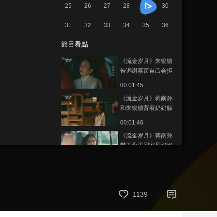
25
26
27
28
30
藝術
汽車
數智
5G
産業+
31
32
33
34
35
36
時尚
天氣
才藝
網展
央央好物
節目看點
《流金岁月》朱锁锁
告诉谢嘉茵自己会拒
绝同谢宏祖的合作
00:01:45
《流金岁月》蒋南孙
和朱锁锁背着奶奶躲
在厨房里吃泡面
00:01:46
《流金岁月》蒋南孙
带王永正回家见奶奶
00:01:53
《流金岁月》王永正
看到蒋南孙在杨柯公
司非常惊讶
1139
00:01:27
《流金岁月》蒋南孙