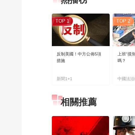
TOP 1
TOP 2
反制美國！中方公佈5項
上班“摸
措施
嗎？
新聞1+1
中國法治
相關推薦