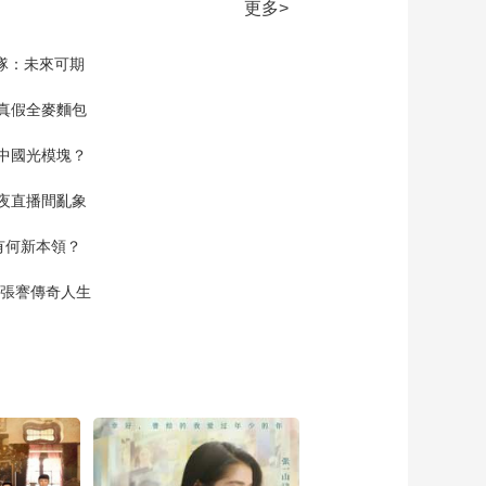
《流金岁月》奶奶想
更多>
见蒋母 蒋南孙担心两
人见面出现矛盾
00:02:58
家隊：未來可期
《流金岁月》朱锁锁
向杨柯推荐蒋南孙 却
真假全麥麵包
遭到了拒绝
00:02:11
中國光模塊？
《流金岁月》章安仁
见袁媛即将去学习 拿
夜直播間亂象
出一千元给她
00:01:06
空有何新本領？
《流金岁月》叶谨言
看到朱锁锁还未下班
現張謇傳奇人生
请她喝酒吃东西
00:01:37
《流金岁月》朱锁锁
和章安仁一起送袁媛
去报名
00:01:05
《流金岁月》杨柯打
来电话说公司中标了
想要带朱锁锁和蒋南
00:01:57
孙一起庆祝