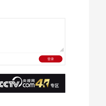
向王永正道歉 抱歉自
己站在了他的对立面
00:01:53
《流金岁月》杨柯向
朱锁锁坦言潘老师是
自己的女朋友
00:01:03
《流金岁月》蒋母回
国 蒋南孙去见母亲但
没有告诉奶奶
00:02:06
《流金岁月》谢宏祖
和王永正两人都在蒋
奶奶家留宿
00:02:19
《流金岁月》蒋南孙
让朱锁锁带自己去杨
柯的公司
00:01:15
《流金岁月》朱锁锁
决定去杨柯的新公司
工作
00:01:27