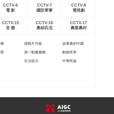
00:02:34
CCTV-6
CCTV-7
CCTV-8
《流金岁月》蒋南孙
電 影
國防軍事
電視劇
在售楼处遇到袁媛
00:01:29
CCTV-15
CCTV-16
CCTV-17
《流金岁月》杨柯把
音 樂
奧林匹克
農業農村
谢宏祖的电话给朱锁
锁 叮嘱让她约谢宏祖
00:00:58
看房
流傳
挑戰不可能
故事裏的中國
《流金岁月》蒋南孙
流着泪说自己这样的
家寶
第一動畫樂園
動物世界
人没资格谈梦想和爱
00:02:32
苑
生活提示
中華民族
情
《流金岁月》朱锁锁
警告袁媛不要欺负蒋
南孙
00:02:08
《流金岁月》谢宏祖
看中的房子被叶谨言
的朋友买走了
00:01:40
《流金岁月》谢宏祖
给朱锁锁打电话 说临