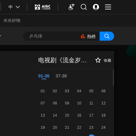
中
央央好物
熱榜
《流金岁月》 第
正在播放
29集
电视剧《流金岁月》
收藏
01-36
37-38
01
02
03
04
05
06
07
08
09
10
11
12
13
14
15
16
17
18
合體育
亞冬會
19
20
21
22
23
24