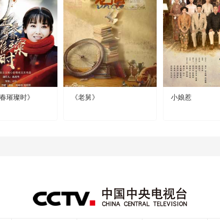
春璀璨时》
《老舅》
小娘惹