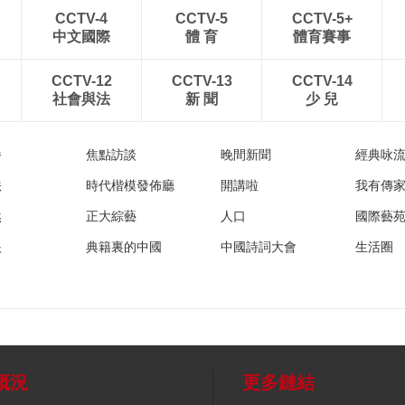
CCTV-4
CCTV-5
CCTV-5+
中文國際
體 育
體育賽事
CCTV-12
CCTV-13
CCTV-14
社會與法
新 聞
少 兒
播
焦點訪談
晚間新聞
經典咏
法
時代楷模發佈廳
開講啦
我有傳
然
正大綜藝
人口
國際藝
眼
典籍裏的中國
中國詩詞大會
生活圈
概況
更多鏈結