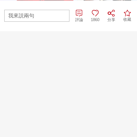
我來説兩句
收藏
評論
1860
分享
央視網首頁
|
央視節目官網首頁
京ICP備10003349號-1
中央廣播電視總台
央視網
版權所有