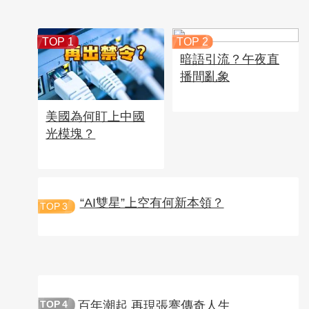
TOP 1
TOP 2
暗語引流？午夜直
播間亂象
美國為何盯上中國
光模塊？
“AI雙星”上空有何新本領？
TOP
3
百年潮起 再現張謇傳奇人生
TOP
4