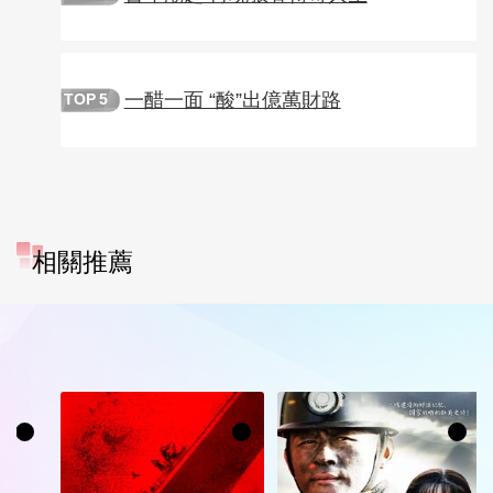
一醋一面 “酸”出億萬財路
TOP
5
相關推薦