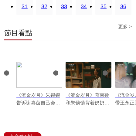
31
32
33
34
35
36
更多 >
節目看點
《流金岁月》朱锁锁
《流金岁月》蒋南孙
《流金岁
告诉谢嘉茵自己会拒
和朱锁锁背着奶奶躲
带王永正
绝同谢宏祖的合作
在厨房里吃泡面