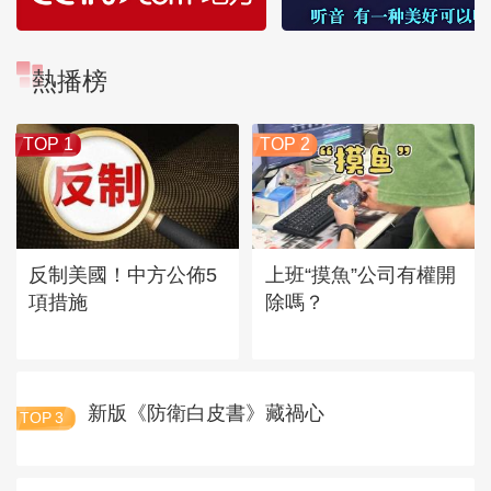
熱播榜
TOP 1
TOP 2
反制美國！中方公佈5
上班“摸魚”公司有權開
項措施
除嗎？
新版《防衛白皮書》藏禍心
TOP
3