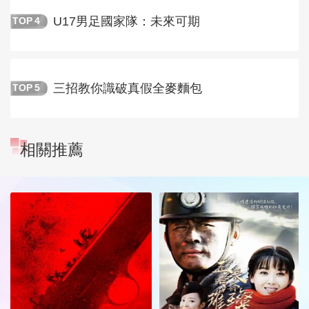
U17男足國家隊：未來可期
TOP
4
三招教你識破真假全麥麵包
TOP
5
相關推薦