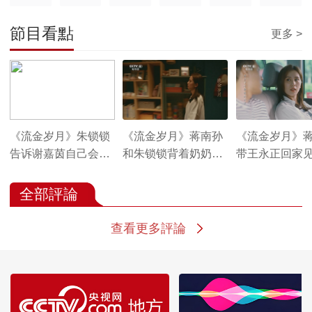
節目看點
更多 >
《流金岁月》朱锁锁
《流金岁月》蒋南孙
《流金岁月》
告诉谢嘉茵自己会拒
和朱锁锁背着奶奶躲
带王永正回家
绝同谢宏祖的合作
在厨房里吃泡面
全部評論
查看更多評論