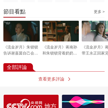
節目看點
更多 >
《流金岁月》朱锁锁
《流金岁月》蒋南孙
《流金岁月》
告诉谢嘉茵自己会拒
和朱锁锁背着奶奶躲
带王永正回家
绝同谢宏祖的合作
在厨房里吃泡面
全部評論
查看更多評論