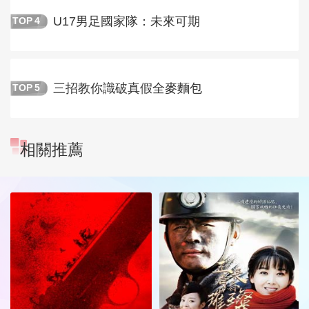
U17男足國家隊：未來可期
TOP
4
三招教你識破真假全麥麵包
TOP
5
相關推薦