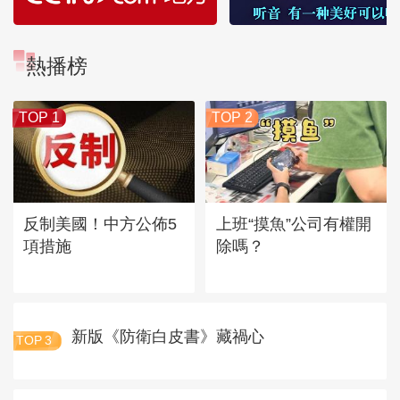
熱播榜
TOP 1
TOP 2
反制美國！中方公佈5
上班“摸魚”公司有權開
項措施
除嗎？
新版《防衛白皮書》藏禍心
TOP
3