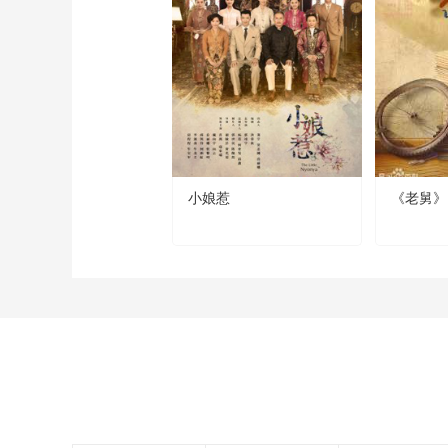
小娘惹
《老舅》