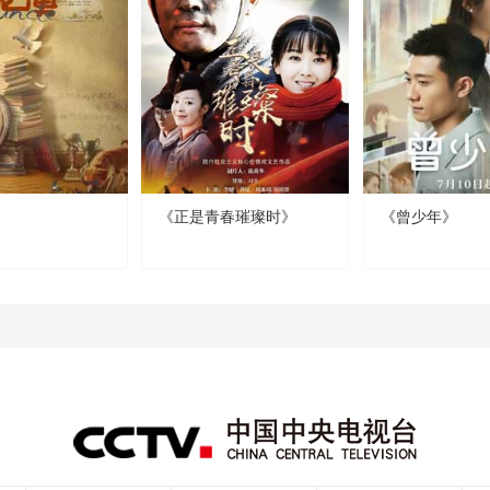
《正是青春璀璨时》
《曾少年》