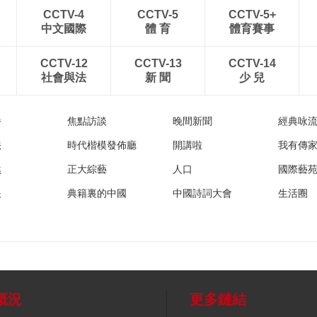
CCTV-4
CCTV-5
CCTV-5+
中文國際
體 育
體育賽事
CCTV-12
CCTV-13
CCTV-14
社會與法
新 聞
少 兒
播
焦點訪談
晚間新聞
經典咏
法
時代楷模發佈廳
開講啦
我有傳
然
正大綜藝
人口
國際藝
眼
典籍裏的中國
中國詩詞大會
生活圈
概況
更多鏈結