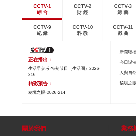
CCTV-1
CCTV-2
CCTV-3
綜 合
財 經
綜 藝
CCTV-9
CCTV-10
CCTV-11
紀 錄
科 教
戲 曲
新聞聯
正在播出：
今日説
生活早参考-特别节目（生活圈）2026-
人與自
216
秘境之
精彩预告：
秘境之眼-2026-214
關於我們
業務