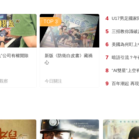
4
U17男足國
TOP 3
5
三招教你識破
6
美國為何盯上
魚”公司有權開除
新版《防衛白皮書》藏禍
7
暗語引流？午
心
8
“AI雙星”上
觀察
今日關注
9
百年潮起 再