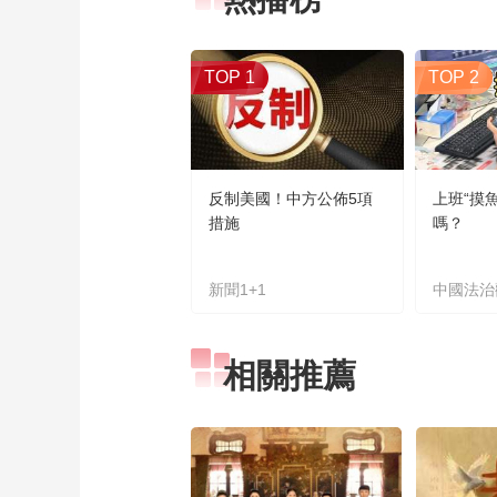
TOP 1
TOP 2
反制美國！中方公佈5項
上班“摸
措施
嗎？
新聞1+1
中國法治
相關推薦