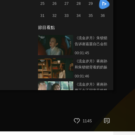
25
26
27
28
29
藝術
汽車
數智
5G
産業+
31
32
33
34
35
36
時尚
天氣
才藝
網展
央央好物
節目看點
《流金岁月》朱锁锁
告诉谢嘉茵自己会拒
绝同谢宏祖的合作
00:01:45
《流金岁月》蒋南孙
和朱锁锁背着奶奶躲
在厨房里吃泡面
00:01:46
《流金岁月》蒋南孙
带王永正回家见奶奶
00:01:53
《流金岁月》王永正
看到蒋南孙在杨柯公
司非常惊讶
1145
00:01:27
《流金岁月》蒋南孙