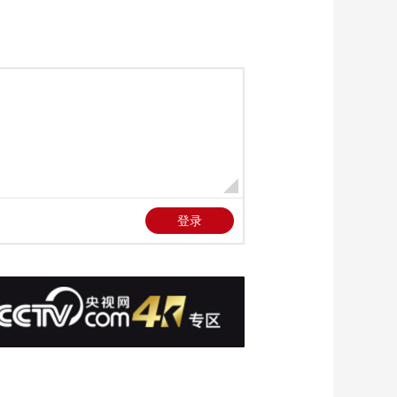
向王永正道歉 抱歉自
己站在了他的对立面
00:01:53
《流金岁月》杨柯向
朱锁锁坦言潘老师是
自己的女朋友
00:01:03
《流金岁月》蒋母回
国 蒋南孙去见母亲但
没有告诉奶奶
00:02:06
《流金岁月》谢宏祖
和王永正两人都在蒋
奶奶家留宿
00:02:19
《流金岁月》蒋南孙
让朱锁锁带自己去杨
柯的公司
00:01:15
《流金岁月》朱锁锁
决定去杨柯的新公司
工作
00:01:27