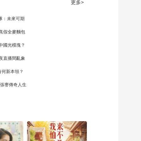
《流金岁月》奶奶想
更多>
见蒋母 蒋南孙担心两
人见面出现矛盾
00:02:58
家隊：未來可期
《流金岁月》朱锁锁
向杨柯推荐蒋南孙 却
真假全麥麵包
遭到了拒绝
00:02:11
中國光模塊？
《流金岁月》章安仁
见袁媛即将去学习 拿
夜直播間亂象
出一千元给她
00:01:06
空有何新本領？
《流金岁月》叶谨言
看到朱锁锁还未下班
現張謇傳奇人生
请她喝酒吃东西
00:01:37
《流金岁月》朱锁锁
和章安仁一起送袁媛
去报名
00:01:05
《流金岁月》杨柯打
来电话说公司中标了
想要带朱锁锁和蒋南
00:01:57
孙一起庆祝