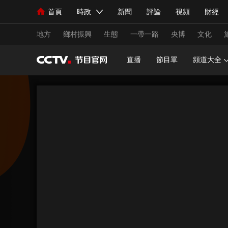
首頁
時政
新聞
評論
視頻
財經
人民領袖習近平
直播
海外頻道
片庫
iPanda
欄目大全
聯播+
English
中國領導人
節目單
Монгол
聽音
央視快評
微視頻
習
地方
鄉村振興
生態
一帶一路
央博
文化
直播
節目單
頻道大全
總台春晚
網絡春晚
共産黨員網
秧紀錄
新聞
國內
國際
評論
經濟
軍事
人民領袖習近平
聯播+
熱解讀
天天學習
視頻
小央視頻
小央直播
直播中國
熊貓
現場
前線
比劃
快看
藍海中國
新兵
體育
直播
競猜
2026年世界盃
2026
VIP會員
CCTV奧林匹克頻道
生活體育大會