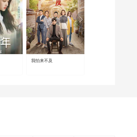
《流金岁月》王永正
好奇戴茜和叶谨言是
什么关系
00:01:14
《流金岁月》朱锁锁
找范金刚喝酒 希望他
能帮自己回到精言
00:02:53
《流金岁月》范金刚
认为李昂干不过杨柯
我怕来不及
《爱在平凡》
担心社区图书馆的项
00:01:45
目落空
《流金岁月》朱锁锁
向叶谨言道歉 还问他
是否喜欢自己
00:03:36
《流金岁月》因为大
环境的影响 东篱的房
产并不好卖
00:00:35
《流金岁月》奶奶想
去机场给蒋母送行 朱
锁锁被奶奶感动