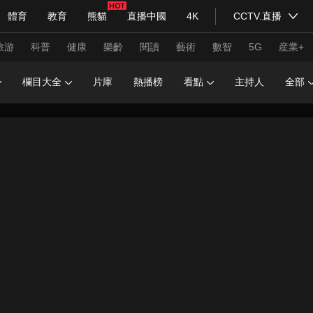
體育
教育
熊貓
直播中國
4K
CCTV.直播
式妙語
主持人
下載央視影音
熱解讀
天天學習
旅游
科普
健康
樂齡
閱讀
藝術
數智
5G
産業+
欄目大全
片庫
熱播榜
看點
主持人
全部
紀錄片網
國家大劇院
大型活動
科技
法治
文娛
人物
公益
圖片
習式妙語
央視快評
央視網評
光華銳評
鋒面
頻道
VR/AR
4K專區
全景新聞
請入列
人生第一次
人生第二次
年冬奧會
CBA
NBA
中超
國足
國際足球
網球
綜
體育江湖
文化體育
冰雪道路
足球道路