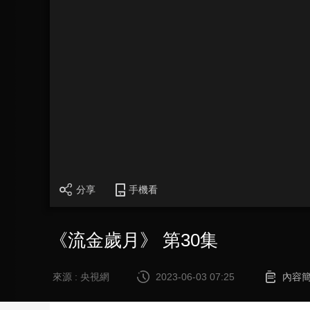
財經
教育
鄉村振興
生態環境
一帶一路
大國智造
大國展會
大國保險
雲頂對話
CCTV.節目官網
直播
節目單
欄目
片庫
分享
手機看
《流金歲月》 第30集
來源 : 央視網
2023-06-03 07:25
內容