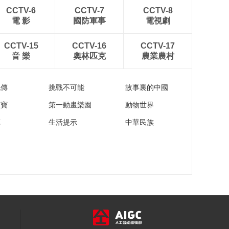
00:02:34
CCTV-6
CCTV-7
CCTV-8
《流金岁月》蒋南孙
電 影
國防軍事
電視劇
在售楼处遇到袁媛
00:01:29
CCTV-15
CCTV-16
CCTV-17
《流金岁月》杨柯把
音 樂
奧林匹克
農業農村
谢宏祖的电话给朱锁
锁 叮嘱让她约谢宏祖
00:00:58
看房
流傳
挑戰不可能
故事裏的中國
《流金岁月》蒋南孙
流着泪说自己这样的
家寶
第一動畫樂園
動物世界
人没资格谈梦想和爱
00:02:32
苑
生活提示
中華民族
情
《流金岁月》朱锁锁
警告袁媛不要欺负蒋
南孙
00:02:08
《流金岁月》谢宏祖
看中的房子被叶谨言
的朋友买走了
00:01:40
《流金岁月》谢宏祖
给朱锁锁打电话 说临