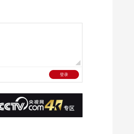
文化十分
一醋一面 “酸”出億萬
財路
生財有道
“蜜蜂博士”的甜蜜事業
道德觀察
教你看懂食品標籤莫
中計
健康之路
“沉睡”4年保單的時效
之爭
今日説法
自然秘境 荒漠翠影蘊
生機
遠方的家
“最後的水上公交”擺渡