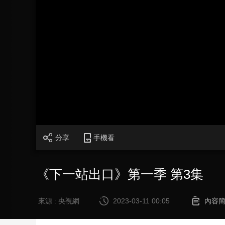
財經
教育
鄉村振興
生態環境
一帶一路
大國智造
大國展會
大國保險
雲頂對話
CCTV.節目官網
直播
節目單
欄目
片庫
分享
手機看
《下一站出口》第一季 第3集
來源 : 央視網
2023-03-11 00:05
內容