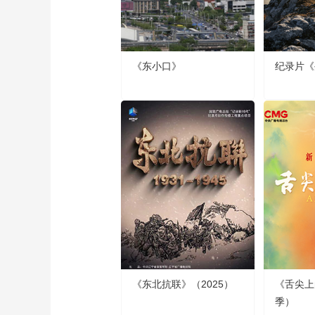
《东小口》
纪录片《
《东北抗联》（2025）
《舌尖上
季）