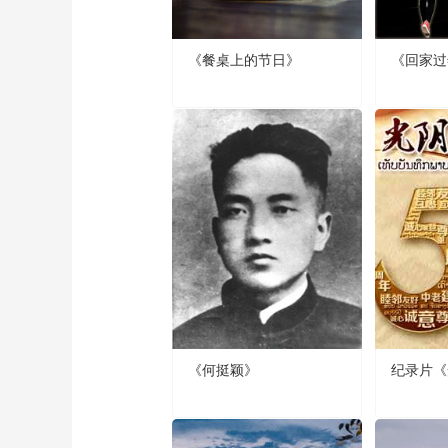
《餐桌上的节日》
《回家过
《何挺颖》
纪录片《