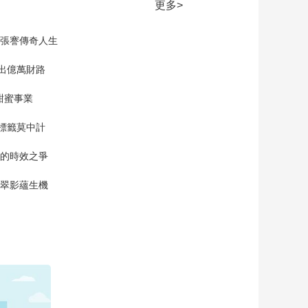
人
更多>
三農群英匯
現張謇傳奇人生
”出億萬財路
甜蜜事業
標籤莫中計
單的時效之爭
漠翠影蘊生機