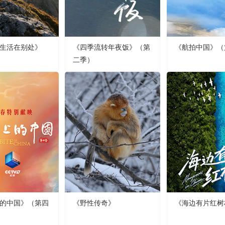
生活在别处》
《四季流转年夜饭》（第
《航拍中国》（
二季）
的中国》（第四
《野性传奇》
《海边有片红树