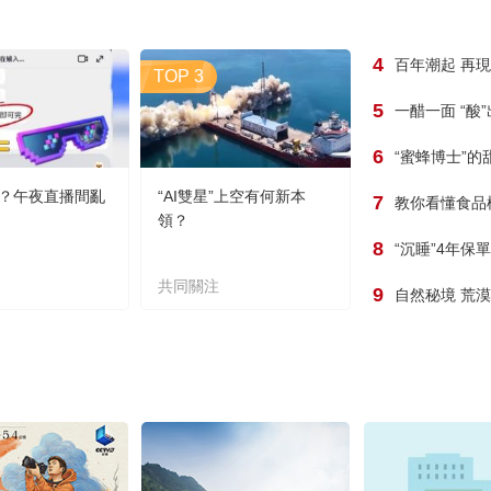
4
百年潮起 再
TOP 3
5
一醋一面 “酸
6
“蜜蜂博士”的
？午夜直播間亂
“AI雙星”上空有何新本
7
教你看懂食品
領？
8
“沉睡”4年保
共同關注
9
自然秘境 荒