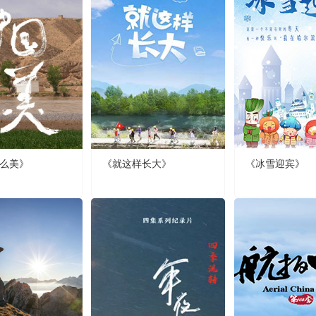
么美》
《就这样长大》
《冰雪迎宾》