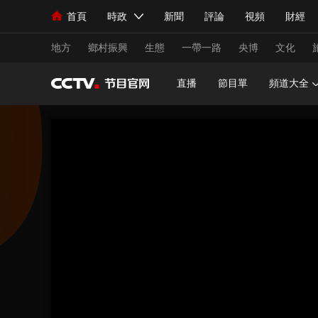
首頁
時政
新聞
評論
視頻
財經
人民領袖習近平
直播
海外頻道
片庫
iPanda
欄目大全
聯播+
English
中國領導人
節目單
Монгол
聽音
央視快評
微視頻
習
地方
鄉村振興
生態
一帶一路
央博
文化
直播
節目單
頻道大全
總台春晚
網絡春晚
共産黨員網
秧紀錄
新聞
國內
國際
評論
經濟
軍事
人民領袖習近平
聯播+
熱解讀
天天學習
視頻
小央視頻
小央直播
直播中國
熊貓
現場
前線
比劃
快看
藍海中國
新兵
體育
直播
競猜
2026年世界盃
2026
VIP會員
CCTV奧林匹克頻道
生活體育大會