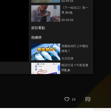
00:49:58
藝術
汽車
數智
5G
産業+
《下一站出口》第一
季 第4集
時尚
天氣
才藝
網展
央央好物
00:49:58
節目看點
熱播榜
美國為何盯上中國光
模塊？
今日亞洲
暗語引流？午夜直播
間亂象
法治在線
“AI雙星”上空有何新本
領？
共同關注
16
百年潮起 再現張謇傳
奇人生