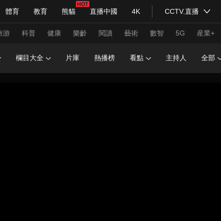
體育
教育
熊貓
直播中國
4K
CCTV.直播
式妙語
主持人
下載央視影音
熱解讀
天天學習
旅游
科普
健康
樂齡
閱讀
藝術
數智
5G
産業+
欄目大全
片庫
熱播榜
看點
主持人
全部
紀錄片網
國家大劇院
大型活動
科技
法治
文娛
人物
公益
圖片
習式妙語
央視快評
央視網評
光華銳評
鋒面
頻道
VR/AR
4K專區
全景新聞
請入列
人生第一次
人生第二次
年冬奧會
CBA
NBA
中超
國足
國際足球
網球
綜
體育江湖
文化體育
冰雪道路
足球道路