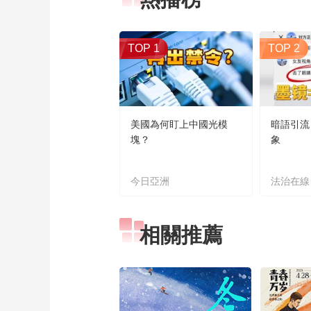
TOP 1
TOP 2
美國為何盯上中國光模
暗語引流
塊？
象
今日亞洲
法治在線
相關推薦