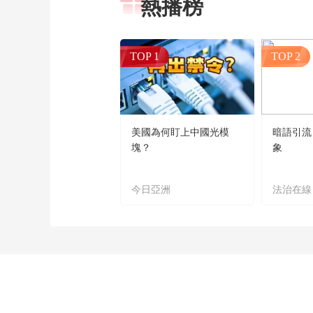
熱播榜
TOP 1
TOP 2
美國為何盯上中國光模
暗語引流
塊？
象
今日亞洲
法治在線