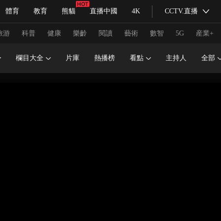
體育
教育
熊貓
直播中國
4K
CCTV.直播
式妙語
主持人
下載央視影音
熱解讀
天天學習
旅游
科普
健康
樂齡
閱讀
藝術
數智
5G
産業+
欄目大全
片庫
熱播榜
看點
主持人
全部
紀錄片網
國家大劇院
大型活動
科技
法治
文娛
人物
公益
圖片
習式妙語
央視快評
央視網評
光華銳評
鋒面
頻道
VR/AR
4K專區
全景新聞
請入列
人生第一次
人生第二次
冬奧會
CBA
NBA
中超
國足
國際足球
網球
綜
體育江湖
文化體育
冰雪道路
足球道路