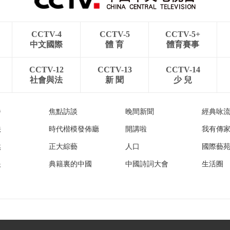
CCTV-4
CCTV-5
CCTV-5+
中文國際
體 育
體育賽事
CCTV-12
CCTV-13
CCTV-14
社會與法
新 聞
少 兒
播
焦點訪談
晚間新聞
經典咏
法
時代楷模發佈廳
開講啦
我有傳
然
正大綜藝
人口
國際藝
眼
典籍裏的中國
中國詩詞大會
生活圈