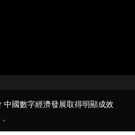
央博
非遺
文化
旅游
科普
健康
樂齡
閱讀
雲起
超級工廠
智敬中國
全民健康
顏選攻略
海洋
熱播榜
總台企業白名單
大會 中國數字經濟發展取得明顯成效
介