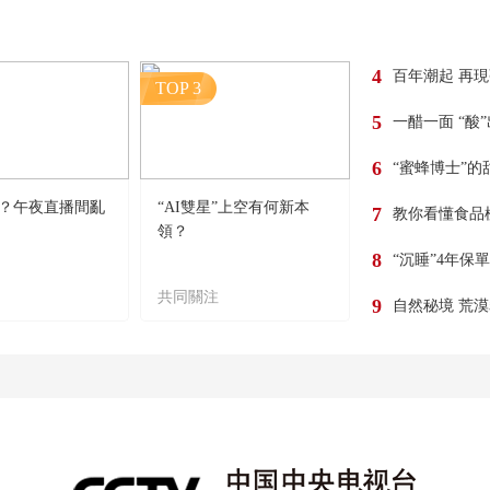
4
百年潮起 再
TOP 3
5
一醋一面 “酸
6
“蜜蜂博士”的
？午夜直播間亂
“AI雙星”上空有何新本
7
教你看懂食品
領？
8
“沉睡”4年保
共同關注
9
自然秘境 荒