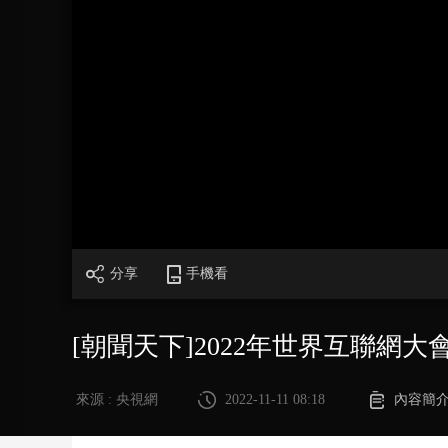
財經
教育
鄉村振興
生態環境
一帶一路
大國智造
大國展會
大國保險
雲頂對話
CCTV.節目官網
直播
節目單
欄目
片庫
分享
手機看
[朝聞天下]2022年世界互聯網
來源 : 央視網
2022-11-11 08:18
內容簡