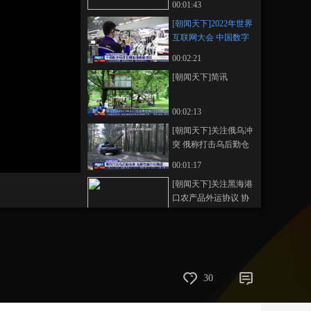
00:01:43
藝術
汽車
數智
5G
産業+
[朝闻天下]2022年世界
互联网大会 中国数字
時尚
天氣
才藝
網展
央央好物
经济发展取得明显成
00:02:21
效
[朝闻天下]简讯
00:02:13
[朝闻天下]关注俄乌冲
突 俄称打击乌后勤仓
库 乌称在赫尔松推进
00:01:17
[朝闻天下]关注黑海港
口农产品外运协议 协
议即将到期 乌克兰提
00:01:33
议延长一年
[朝闻天下]希腊 高通
胀加高额能源账单 棉
纺厂难以为继
00:01:56
30
[朝闻天下]法国 跨行
业大罢工再次上演 多