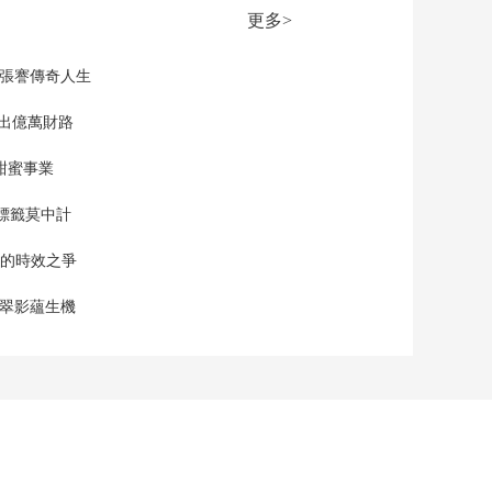
国航展 歼-20飞行表演
更多>
展现强大的机动性
00:01:45
[朝闻天下]第十四届中
現張謇傳奇人生
国航展 沉浸体验探月
工程 与航天工
”出億萬財路
00:01:11
程“零”距离
[朝闻天下]第十四届中
甜蜜事業
国航展 航空航天技术
走进百姓生活
00:01:35
標籤莫中計
[朝闻天下]物流保通保
畅 邮政快递揽收量环
單的時效之爭
比增长0.6%
00:00:44
漠翠影蘊生機
[朝闻天下]殷墟考古和
甲骨文研究成果和进
展发布
00:03:34
[朝闻天下]日本 日本
民众就美军基地噪音
扰民再次提起诉讼
00:03:23
[朝闻天下]日本 驻日