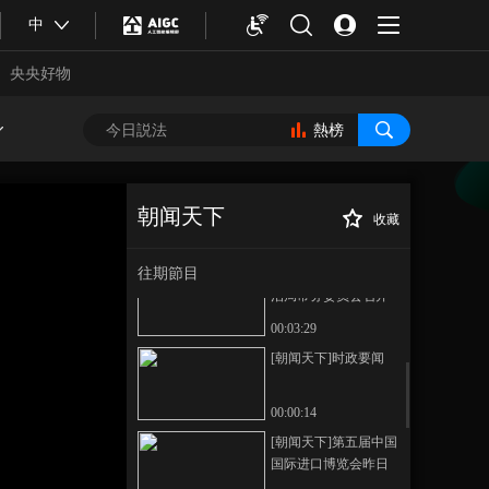
20221111 07:00
中
00:48:53
《朝闻天下》
央央好物
20221111 08:00
00:49:23
熱榜
《朝闻天下》
20221111 06:00
00:48:39
朝闻天下
收藏
本期內容
[朝闻天下]2022年
正在播放
世界互联网大会 中国数字经济
往期節目
[朝闻天下]中共中央政
发展取得明显成效
治局常务委员会召开
会议 听取新冠肺炎疫
00:03:29
情防控工作汇报 研究
[朝闻天下]时政要闻
部署进一步优化防控
工作的二十条措施 中
共中央总书记习近平
00:00:14
主持会议
合體育
亞冬會
[朝闻天下]第五届中国
国际进口博览会昨日
闭幕