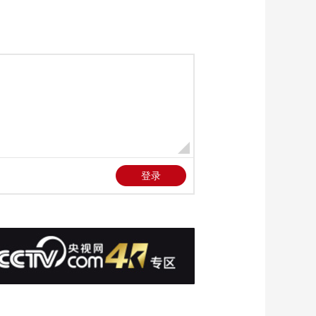
地交通受影响
00:01:52
[朝闻天下]美国10月消
费者价格指数同比上
涨7.7%
00:01:52
[朝闻天下]纽约 安理
会就非洲反恐议题举
行公开会
00:02:01
[朝闻天下]纽约 联合
国大会通过阿富汗问
题相关决议
00:01:43
[朝闻天下]伊朗宣布研
制成功高超音速弹道
导弹
00:00:14
[朝闻天下]第十四届中
国航展 “八一”和“红
鹰”飞行表演队炫舞蓝
00:00:26
天
[朝闻天下]第十四届中