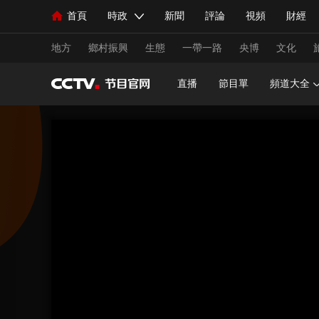
首頁
時政
新聞
評論
視頻
財經
人民領袖習近平
直播
海外頻道
片庫
iPanda
欄目大全
聯播+
English
中國領導人
節目單
Монгол
聽音
央視快評
微視頻
習
地方
鄉村振興
生態
一帶一路
央博
文化
直播
節目單
頻道大全
總台春晚
網絡春晚
共産黨員網
秧紀錄
新聞
國內
國際
評論
經濟
軍事
人民領袖習近平
聯播+
熱解讀
天天學習
視頻
小央視頻
小央直播
直播中國
熊貓
現場
前線
比劃
快看
藍海中國
新兵
體育
直播
競猜
2026年世界盃
2026年
VIP會員
CCTV奧林匹克頻道
生活體育大會