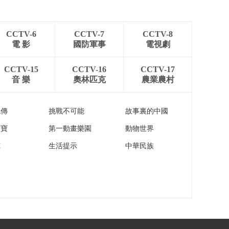
美军基地扰民 民众控
诉政府不作为
00:02:20
CCTV-6
CCTV-7
CCTV-8
[朝闻天下]美国 飓
電 影
國防軍事
電視劇
风“妮科尔”登陆佛罗里
达州 至少2人死亡 超
00:00:31
CCTV-15
CCTV-16
CCTV-17
过16万用户断电
[朝闻天下]地中海难民
音 樂
奧林匹克
農業農村
救援船将停靠法国土
伦港
00:00:37
流傳
挑戰不可能
故事裏的中國
[朝闻天下]全国安全用
药月 感冒勿随意使用
家寶
第一動畫樂園
動物世界
抗生素
00:01:05
苑
生活提示
中華民族
[朝闻天下]全国安全用
药月 药物使用或产生
副作用 患者切勿擅自
00:01:46
用药
[朝闻天下]全国安全用
药月 患者应遵医嘱 勿
频繁更换药物
00:00:49