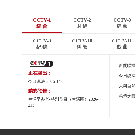
CCTV-1
CCTV-2
CCTV-3
綜 合
財 經
綜 藝
CCTV-9
CCTV-10
CCTV-11
紀 錄
科 教
戲 曲
新聞聯
正在播出：
今日説
今日说法-2026-142
人與自
精彩预告：
秘境之
生活早参考-特别节目（生活圈）2026-
213